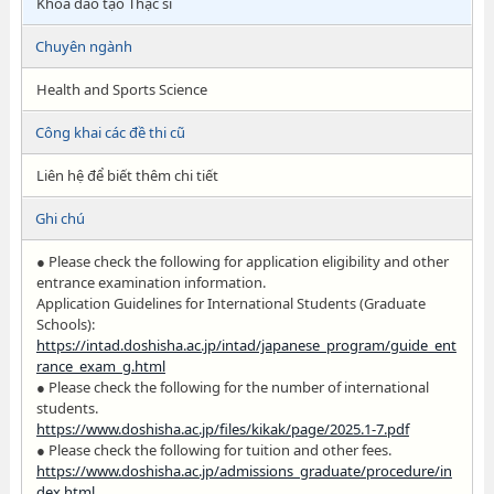
Khóa đào tạo Thạc sĩ
Chuyên ngành
Health and Sports Science
Công khai các đề thi cũ
Liên hệ để biết thêm chi tiết
Ghi chú
● Please check the following for application eligibility and other
entrance examination information.
Application Guidelines for International Students (Graduate
Schools):
https://intad.doshisha.ac.jp/intad/japanese_program/guide_ent
rance_exam_g.html
● Please check the following for the number of international
students.
https://www.doshisha.ac.jp/files/kikak/page/2025.1-7.pdf
● Please check the following for tuition and other fees.
https://www.doshisha.ac.jp/admissions_graduate/procedure/in
dex.html