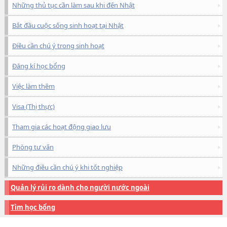
Những thủ tục cần làm sau khi đến Nhật
Bắt đầu cuộc sống sinh hoạt tại Nhật
Điều cần chú ý trong sinh hoạt
Đăng kí học bổng
Việc làm thêm
Visa (Thị thực)
Tham gia các hoạt động giao lưu
Phòng tư vấn
Những điều cần chú ý khi tốt nghiệp
Quản lý rủi ro dành cho người nước ngoài
Tìm học bổng