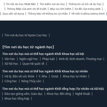
Tin tức du học Nhật Bản
Tìm kiếm nơi du học
Thông tin có ích về du học
Thông điệp của anh chị đi trước
Mục lục tìm kiếm
Sơ đồ của trang web
Quy ước sử dụng
Thông báo về thông tin cá nhân
Về môi trường tương thích
Tìm nơi du học từ Kyoto Cao học
【Tìm nơi du học từ ngành học】
Tìm nơi du học mà có thể học ngành Khối Khoa học xã hội
Văn học
Ngôn ngữ học
Pháp luật
Kinh tế, Kinh doanh, Thương mại
Xã hội học
Quan hệ quốc tế
Tìm nơi du học mà có thể học ngành Khối Khoa học tự nhiên
Hộ lý, Bảo vệ sức khỏe
Y, Nha
Dược
Khoa học tự nhiên
Công học
Nông Thủy sản
Tìm nơi du học mà có thể học ngành Khối tổng hợp (Tự nhiên và Xã hội)
Đào tạo giảng viên, Giáo dục
Khoa học đời sống
Nghệ thuật
Khoa học tổng hợp