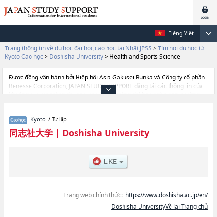
Tiếng Việt
Trang thông tin về du học đại học,cao học tại Nhật JPSS
>
Tìm nơi du học từ
Kyoto Cao học
>
Doshisha University
>
Health and Sports Science
Được đồng vận hành bởi Hiệp hội Asia Gakusei Bunka và Công ty cổ phần
Benesse Corporation, JAPAN STUDY SUPPORT đăng tải các thông tin của
khoảng 1.300 trường đại học, cao học, trường đại học ngắn hạn, trường
chuyên môn đang tiếp nhận du học sinh.
Tại đây có đăng các thông tin chi tiết về Doshisha University, và thông tin
Kyoto
/ Tư lập
cần thiết dành cho du học sinh, như là về các Graduate school of
TheologyhoặcLettershoặcLawhoặcEconomicshoặcCommercehoặcScience
同志社大学
|
Doshisha University
and EngineeringhoặcPolicy and ManagementhoặcBusiness
SchoolhoặcSocial StudieshoặcCulture and Information SciencehoặcGlobal
StudieshoặcHealth and Sports SciencehoặcLife and Medical
ScienceshoặcPsychologyhoặcGraduate school of Brain
SciencehoặcInternational Science and Technology CoursehoặcBusiness
School (Master's Degree Program, Global Business and Management
Studies)hoặcLaw School, thông tin về từng khoa nghiên cứu, thông tin liên
Trang web chính thức:
https://www.doshisha.ac.jp/en/
quan đến thi tuyển như số lượng tuyển sinh, số lượng trúng tuyển, cở sở
Doshisha UniversityVề lại Trang chủ
trang thiết bị, hướng dẫn địa điểm v.v...