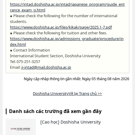
https://intad.doshisha.ac.jp/intad/japanese_program/guide_ent
rance_exam_g.html
● Please check the following for the number of international
students.
https://www.doshisha.ac.jp/files/kikak/page/2025.1-7.pdf
● Please check the following for tuition and other fees.
https://www.doshisha.ac.jp/admissions_graduate/procedure/in
dex.html
● Contact Information
International Student Section, Doshisha University
Tel: 075-251-3257
Email:
ji-intad@mail.doshisha.ac.jp
Ngày cập nhập thông tin gần nhất: Ngày 05 tháng 08 năm 2026
Doshisha UniversityVề lại Trang chủ >>
Danh sách các trường đã xem gần đây
[Cao học]
Doshisha University