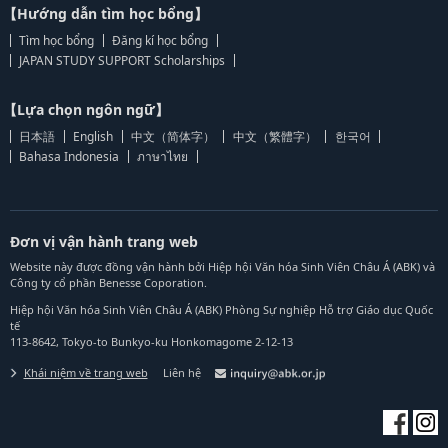
【Hướng dẫn tìm học bổng】
Tìm học bổng
Đăng kí học bổng
JAPAN STUDY SUPPORT Scholarships
【Lựa chọn ngôn ngữ】
日本語
English
中文（简体字）
中文（繁體字）
한국어
Bahasa Indonesia
ภาษาไทย
Đơn vị vận hành trang web
Website này được đồng vận hành bởi Hiệp hội Văn hóa Sinh Viên Châu Á (ABK) và
Công ty cổ phần Benesse Coporation.
Hiệp hội Văn hóa Sinh Viên Châu Á (ABK) Phòng Sự nghiệp Hỗ trợ Giáo dục Quốc
tế
113-8642, Tokyo-to Bunkyo-ku Honkomagome 2-12-13
Khái niệm về trang web
Liên hệ