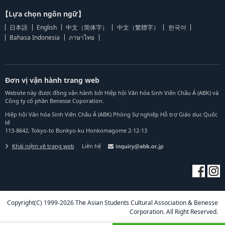
【Lựa chọn ngôn ngữ】
日本語
English
中文（简体字）
中文（繁體字）
한국어
Bahasa Indonesia
ภาษาไทย
Đơn vị vận hành trang web
Website này được đồng vận hành bởi Hiệp hội Văn hóa Sinh Viên Châu Á (ABK) và
Công ty cổ phần Benesse Coporation.
Hiệp hội Văn hóa Sinh Viên Châu Á (ABK) Phòng Sự nghiệp Hỗ trợ Giáo dục Quốc
tế
113-8642, Tokyo-to Bunkyo-ku Honkomagome 2-12-13
Khái niệm về trang web
Liên hệ
Copyright(C) 1999-2026 The Asian Students Cultural Association & Benesse
Corporation. All Right Reserved.