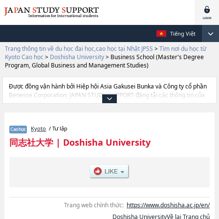
Tiếng Việt
Trang thông tin về du học đại học,cao học tại Nhật JPSS
>
Tìm nơi du học từ
Kyoto Cao học
>
Doshisha University
>
Business School (Master's Degree
Program, Global Business and Management Studies)
Được đồng vận hành bởi Hiệp hội Asia Gakusei Bunka và Công ty cổ phần
Benesse Corporation, JAPAN STUDY SUPPORT đăng tải các thông tin của
khoảng 1.300 trường đại học, cao học, trường đại học ngắn hạn, trường
chuyên môn đang tiếp nhận du học sinh.
Tại đây có đăng các thông tin chi tiết về Doshisha University, và thông tin
Kyoto
/ Tư lập
cần thiết dành cho du học sinh, như là về các Graduate school of
TheologyhoặcLettershoặcLawhoặcEconomicshoặcCommercehoặcScience
同志社大学
|
Doshisha University
and EngineeringhoặcPolicy and ManagementhoặcBusiness
SchoolhoặcSocial StudieshoặcCulture and Information SciencehoặcGlobal
StudieshoặcHealth and Sports SciencehoặcLife and Medical
ScienceshoặcPsychologyhoặcGraduate school of Brain
SciencehoặcInternational Science and Technology CoursehoặcBusiness
School (Master's Degree Program, Global Business and Management
Studies)hoặcLaw School, thông tin về từng khoa nghiên cứu, thông tin liên
Trang web chính thức:
https://www.doshisha.ac.jp/en/
quan đến thi tuyển như số lượng tuyển sinh, số lượng trúng tuyển, cở sở
Doshisha UniversityVề lại Trang chủ
trang thiết bị, hướng dẫn địa điểm v.v...