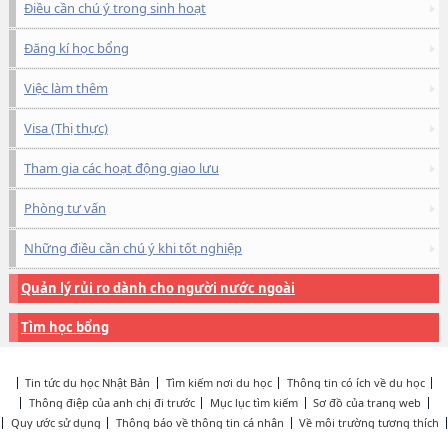
Điều cần chú ý trong sinh hoạt
Đăng kí học bổng
Việc làm thêm
Visa (Thị thực)
Tham gia các hoạt động giao lưu
Phòng tư vấn
Những điều cần chú ý khi tốt nghiệp
Quản lý rủi ro dành cho người nước ngoài
Tìm học bổng
Tin tức du học Nhật Bản
Tìm kiếm nơi du học
Thông tin có ích về du học
Thông điệp của anh chị đi trước
Mục lục tìm kiếm
Sơ đồ của trang web
Quy ước sử dụng
Thông báo về thông tin cá nhân
Về môi trường tương thích