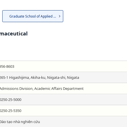
Graduate School of Applied Li...
rmaceutical
956-8603
265-1 Higashijima, Akiha-ku, Niigata-shi, Niigata
Admissions Division, Academic Affairs Department
0250-25-5000
0250-25-5350
Đào tạo nhà nghiên cứu