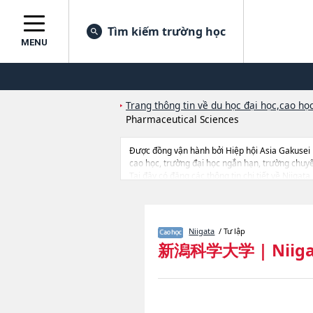
Tìm kiếm trường học
MENU
Trang thông tin về du học đại học,cao học
Pharmaceutical Sciences
Được đồng vận hành bởi Hiệp hội Asia Gakusei
cao học, trường đại học ngắn hạn, trường chuy
Tại đây có đăng các thông tin chi tiết về Niigat
ScienceshoặcGraduate School of Applied Life Sci
trang thiết bị, hướng dẫn địa điểm v.v...
Niigata
/ Tư lập
新潟科学大学
|
Niiga