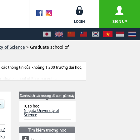
ty of Science
>
Graduate school of
ác thông tin của khoảng 1.300 trường đại học,
c Graduate school of Pharmaceutical
số lượng tuyển sinh, số lượng trúng tuyển, cở sở
[Cao học]
Niigata University of
Science
jp/
chủ