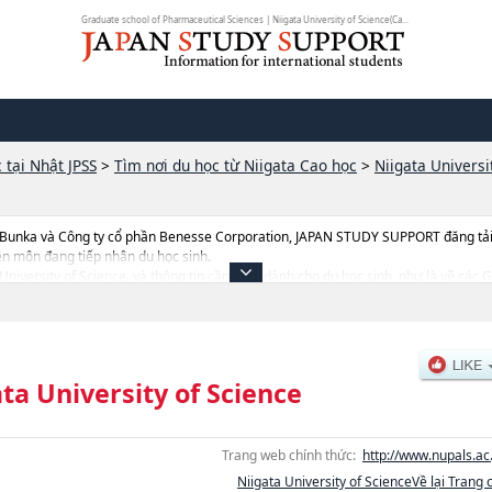
Graduate school of Pharmaceutical Sciences | Niigata University of Science(Ca...
 tại Nhật JPSS
>
Tìm nơi du học từ Niigata Cao học
>
Niigata Universi
 Bunka và Công ty cổ phần Benesse Corporation, JAPAN STUDY SUPPORT đăng tải c
ên môn đang tiếp nhận du học sinh.
a University of Science, và thông tin cần thiết dành cho du học sinh, như là về cá
ences, thông tin về từng khoa nghiên cứu, thông tin liên quan đến thi tuyển như 
ta University of Science
Trang web chính thức:
http://www.nupals.ac.
Niigata University of ScienceVề lại Trang 