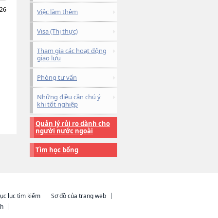
026
Việc làm thêm
Visa (Thị thực)
Tham gia các hoạt động
giao lưu
Phòng tư vấn
Những điều cần chú ý
khi tốt nghiệp
Quản lý rủi ro dành cho
người nước ngoài
Tìm học bổng
ục lục tìm kiếm
Sơ đồ của trang web
ch