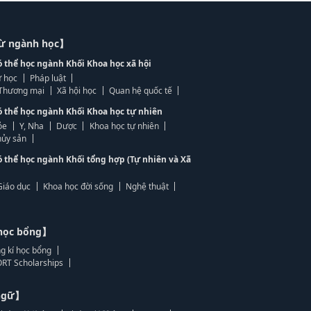
từ ngành học】
ó thể học ngành Khối Khoa học xã hội
 học
Pháp luật
, Thương mại
Xã hội học
Quan hệ quốc tế
ó thể học ngành Khối Khoa học tự nhiên
ỏe
Y, Nha
Dược
Khoa học tự nhiên
ủy sản
ó thể học ngành Khối tổng hợp (Tự nhiên và Xã
Giáo dục
Khoa học đời sống
Nghệ thuật
học bổng】
g kí học bổng
RT Scholarships
 ngữ】