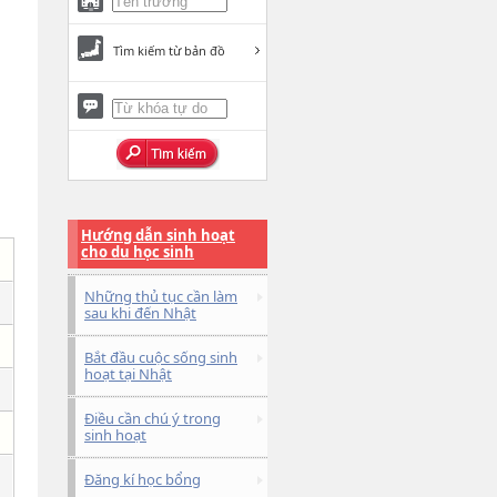
Tìm kiếm từ bản đồ
Hướng dẫn sinh hoạt
cho du học sinh
Những thủ tục cần làm
sau khi đến Nhật
Bắt đầu cuộc sống sinh
hoạt tại Nhật
Điều cần chú ý trong
sinh hoạt
Đăng kí học bổng