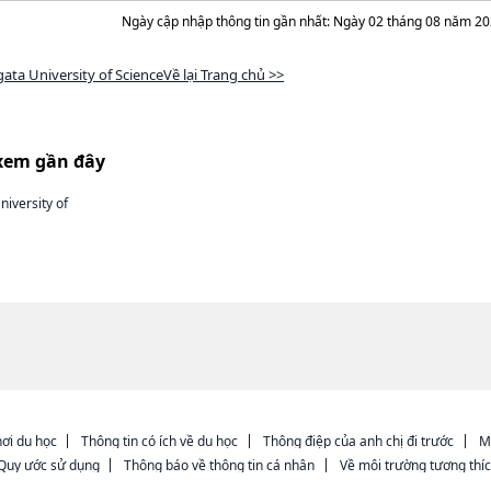
Ngày cập nhập thông tin gần nhất: Ngày 02 tháng 08 năm 2
gata University of ScienceVề lại Trang chủ >>
xem gần đây
niversity of
ơi du học
Thông tin có ích về du học
Thông điệp của anh chị đi trước
M
Quy ước sử dụng
Thông báo về thông tin cá nhân
Về môi trường tương thí