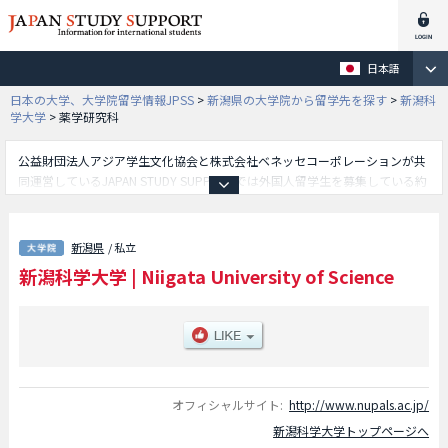
日本語
日本の大学、大学院留学情報JPSS
>
新潟県の大学院から留学先を探す
>
新潟科
学大学
>
薬学研究科
公益財団法人アジア学生文化協会と株式会社ベネッセコーポレーションが共
同運営しているJAPAN STUDY SUPPORTでは外国人留学生を募集している約
1,300校の大学・大学院・短大・専門学校情報を掲載しています。
こちらでは新潟科学大学に関する詳細情報を記載しており、薬学研究科や応
用生命科学研究科等、研究科別情報や、募集定員や合格者数など入試情報、
新潟県
/ 私立
施設案内、アクセスなど外国人留学生に必要な情報を掲載しているので是非
新潟科学大学
|
Niigata University of Science
ご利用ください。
オフィシャルサイト:
http://www.nupals.ac.jp/
新潟科学大学トップページへ