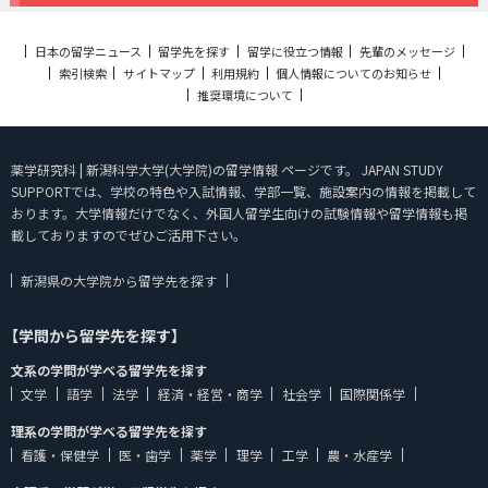
日本の留学ニュース
留学先を探す
留学に役立つ情報
先輩のメッセージ
索引検索
サイトマップ
利用規約
個人情報についてのお知らせ
推奨環境について
薬学研究科 | 新潟科学大学(大学院)の留学情報 ページです。 JAPAN STUDY
SUPPORTでは、学校の特色や入試情報、学部一覧、施設案内の情報を掲載して
おります。大学情報だけでなく、外国人留学生向けの試験情報や留学情報も掲
載しておりますのでぜひご活用下さい。
新潟県の大学院から留学先を探す
【学問から留学先を探す】
文系の学問が学べる留学先を探す
文学
語学
法学
経済・経営・商学
社会学
国際関係学
理系の学問が学べる留学先を探す
看護・保健学
医・歯学
薬学
理学
工学
農・水産学