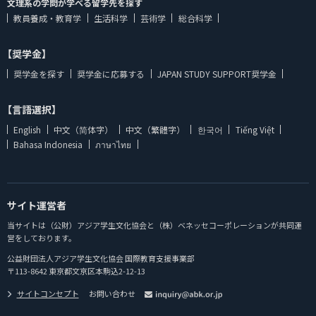
文理系の学問が学べる留学先を探す
教員養成・教育学
生活科学
芸術学
総合科学
【奨学金】
奨学金を探す
奨学金に応募する
JAPAN STUDY SUPPORT奨学金
【言語選択】
English
中文（简体字）
中文（繁體字）
한국어
Tiếng Việt
Bahasa Indonesia
ภาษาไทย
サイト運営者
当サイトは（公財）アジア学生文化協会と（株）ベネッセコーポレーションが共同運
営をしております。
公益財団法人アジア学生文化協会 国際教育支援事業部
〒113-8642 東京都文京区本駒込2-12-13
サイトコンセプト
お問い合わせ