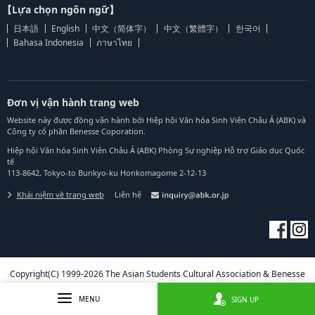
【Lựa chọn ngôn ngữ】
日本語
English
中文（简体字）
中文（繁體字）
한국어
Bahasa Indonesia
ภาษาไทย
Đơn vị vận hành trang web
Website này được đồng vận hành bởi Hiệp hội Văn hóa Sinh Viên Châu Á (ABK) và
Công ty cổ phần Benesse Coporation.
Hiệp hội Văn hóa Sinh Viên Châu Á (ABK) Phòng Sự nghiệp Hỗ trợ Giáo dục Quốc
tế
113-8642, Tokyo-to Bunkyo-ku Honkomagome 2-12-13
Khái niệm về trang web
Liên hệ
Copyright(C) 1999-2026 The Asian Students Cultural Association & Benesse
Corporation. All Right Reserved.
MENU
SIGN UP