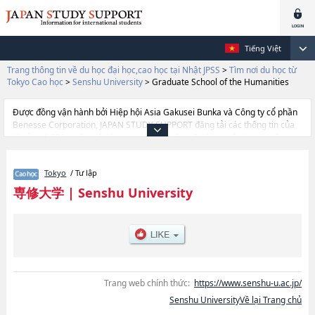
Tiếng Việt
Trang thông tin về du học đại học,cao học tại Nhật JPSS
>
Tìm nơi du học từ
Tokyo Cao học
>
Senshu University
>
Graduate School of the Humanities
Được đồng vận hành bởi Hiệp hội Asia Gakusei Bunka và Công ty cổ phần
Benesse Corporation, JAPAN STUDY SUPPORT đăng tải các thông tin của
khoảng 1.300 trường đại học, cao học, trường đại học ngắn hạn, trường
chuyên môn đang tiếp nhận du học sinh.
Tại đây có đăng các thông tin chi tiết về Senshu University, và thông tin
Tokyo
/ Tư lập
cần thiết dành cho du học sinh, như là về các Graduate School of
EconomicshoặcGraduate School of the HumanitieshoặcGraduate School
専修大学
|
Senshu University
of Business AdministrationhoặcGraduate School of
CommercehoặcGraduate School of LawhoặcLaw School, thông tin về từng
khoa nghiên cứu, thông tin liên quan đến thi tuyển như số lượng tuyển
sinh, số lượng trúng tuyển, cở sở trang thiết bị, hướng dẫn địa điểm v.v...
Trang web chính thức:
https://www.senshu-u.ac.jp/
Senshu UniversityVề lại Trang chủ