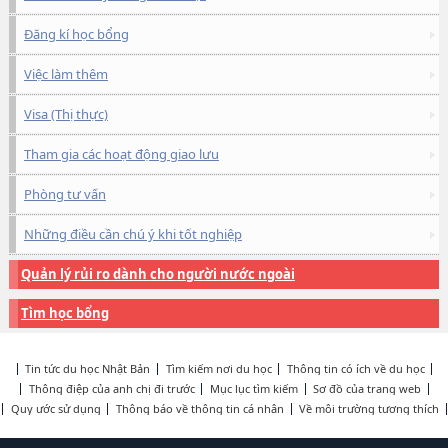
Đăng kí học bổng
Việc làm thêm
Visa (Thị thực)
Tham gia các hoạt động giao lưu
Phòng tư vấn
Những điều cần chú ý khi tốt nghiệp
Quản lý rủi ro dành cho người nước ngoài
Tìm học bổng
Tin tức du học Nhật Bản
Tìm kiếm nơi du học
Thông tin có ích về du học
Thông điệp của anh chị đi trước
Mục lục tìm kiếm
Sơ đồ của trang web
Quy ước sử dụng
Thông báo về thông tin cá nhân
Về môi trường tương thích