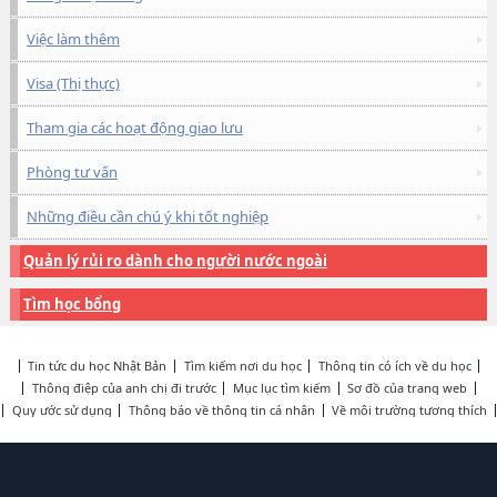
Việc làm thêm
Visa (Thị thực)
Tham gia các hoạt động giao lưu
Phòng tư vấn
Những điều cần chú ý khi tốt nghiệp
Quản lý rủi ro dành cho người nước ngoài
Tìm học bổng
Tin tức du học Nhật Bản
Tìm kiếm nơi du học
Thông tin có ích về du học
Thông điệp của anh chị đi trước
Mục lục tìm kiếm
Sơ đồ của trang web
Quy ước sử dụng
Thông báo về thông tin cá nhân
Về môi trường tương thích