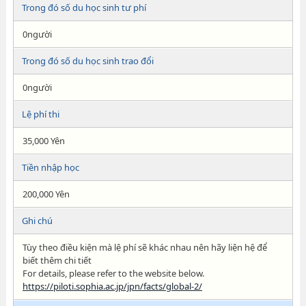
Trong đó số du học sinh tư phí
0người
Trong đó số du học sinh trao đổi
0người
Lệ phí thi
35,000 Yên
Tiền nhập học
200,000 Yên
Ghi chú
Tùy theo điều kiện mà lệ phí sẽ khác nhau nên hãy liện hệ để
biết thêm chi tiết
For details, please refer to the website below.
https://piloti.sophia.ac.jp/jpn/facts/global-2/