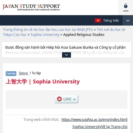
Tiếng Việt
Trang thông tin về du học đại học,cao học tại Nhật JPSS
>
Tìm nơi du học từ
Tokyo Cao học
>
Sophia University
>
Applied Religious Studies
Được đồng vận hành bởi Hiệp hội Asia Gakusei Bunka và Công ty cổ phần
Benesse Corporation, JAPAN STUDY SUPPORT đăng tải các thông tin của
khoảng 1.300 trường đại học, cao học, trường đại học ngắn hạn, trường
chuyên môn đang tiếp nhận du học sinh.
Tại đây có đăng các thông tin chi tiết về Sophia University, và thông tin cần
Tokyo
/ Tư lập
thiết dành cho du học sinh, như là về các
TheologyhoặcHumanitieshoặcLawhoặcEconomicshoặcLanguages and
上智大学
|
Sophia University
LinguisticshoặcScience and TechnologyhoặcHuman ScienceshoặcGlobal
Environmental StudieshoặcGlobal StudieshoặcApplied Religious Studies,
thông tin về từng khoa nghiên cứu, thông tin liên quan đến thi tuyển như
số lượng tuyển sinh, số lượng trúng tuyển, cở sở trang thiết bị, hướng dẫn
địa điểm v.v...
Trang web chính thức:
https://www.sophia.ac.jp/eng/index.html
Sophia UniversityVề lại Trang chủ