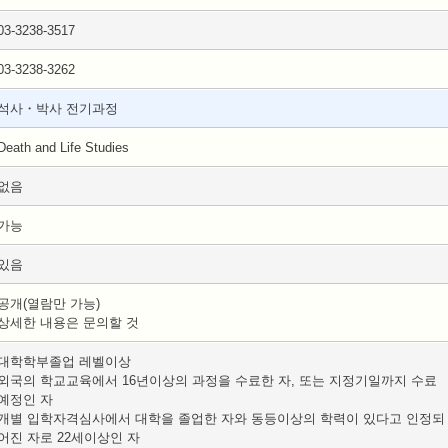
03-3238-3517
03-3238-3262
석사・박사 전기과정
Death and Life Studies
없음
가능
있음
공개(열람만 가능)
상세한 내용은 문의할 것
대학학부졸업 레벨이상
외국의 학교교육에서 16년이상의 과정을 수료한 자, 또는 지정기일까지 수료
예정인 자
개별 입학자격심사에서 대학을 졸업한 자와 동등이상의 학력이 있다고 인정되
어진 자로 22세이상인 자