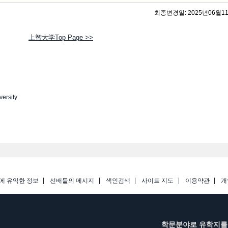
최종변경일: 2025년06월1
上智大学Top Page >>
versity
에 유익한 정보
선배들의 메시지
색인검색
사이트 지도
이용약관
개
학문분야로 유학지를