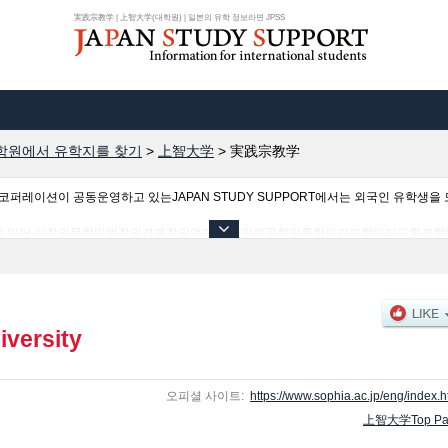
実践宗教学 | 上智大学(대학원) | 일본의 유학 정보라면 JPSS
학원에서 유학지를 찾기
>
上智大学
>
実践宗教学
이션이 공동운영하고 있는JAPAN STUDY SUPPORT에서는 외국인 유학생을 모
하고 있어 신학및문학및법학및경제학및언어 과학및이공학및종합인간과학및지구환경학
, 교통정보 등 외국인 유학생에게 유익하고 필요한 정보를 게재하고 있으므로 많이 이
iversity
오피셜 사이트:
https://www.sophia.ac.jp/eng/index.h
上智大学Top Pa