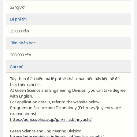
22người
Lệ phí thi
35,000 Yên
Tiền nhập học
200,000 Yên
Ghi chú
Tùy theo điều kiện mà lệ phí sẽ khác nhau nên hãy liện hệ để
biết thêm chi tiết
At Green Science and Engineering Division, you can take degree
with English.
For application details, refer to the website below.
Programs in Science and Technology (February/July entrance
examinations)
https://adm.sophia.ac.jp/jpn/in_ad/innyushi/
Green Science and Engineering Division
https://adm.sophia.ac.jp/jpn/in_ad/english_taught/