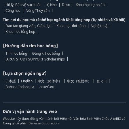
Hộ lý, Bảo vệ sức khỏe
Y, Nha
Dược
Khoa học tự nhiên
Công học
Nông Thủy sản
Tìm nơi du học mà có thể học ngành Khối tổng hợp (Tự nhiên và Xã hội)
Đào tạo giảng viên, Giáo dục
Khoa học đời sống
Nghệ thuật
Khoa học tổng hợp
【Hướng dẫn tìm học bổng】
Tìm học bổng
Đăng kí học bổng
JAPAN STUDY SUPPORT Scholarships
【Lựa chọn ngôn ngữ】
日本語
English
中文（简体字）
中文（繁體字）
한국어
Bahasa Indonesia
ภาษาไทย
Đơn vị vận hành trang web
Website này được đồng vận hành bởi Hiệp hội Văn hóa Sinh Viên Châu Á (ABK) và
Công ty cổ phần Benesse Coporation.