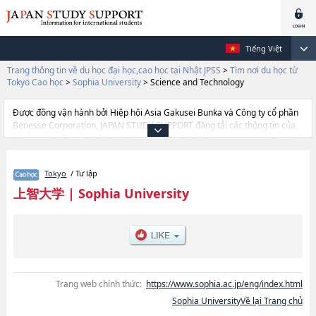
Tiếng Việt
Trang thông tin về du học đại học,cao học tại Nhật JPSS
>
Tìm nơi du học từ
Tokyo Cao học
>
Sophia University
>
Science and Technology
Được đồng vận hành bởi Hiệp hội Asia Gakusei Bunka và Công ty cổ phần
Benesse Corporation, JAPAN STUDY SUPPORT đăng tải các thông tin của
khoảng 1.300 trường đại học, cao học, trường đại học ngắn hạn, trường
chuyên môn đang tiếp nhận du học sinh.
Tại đây có đăng các thông tin chi tiết về Sophia University, và thông tin cần
Tokyo
/ Tư lập
thiết dành cho du học sinh, như là về các
TheologyhoặcHumanitieshoặcLawhoặcEconomicshoặcLanguages and
上智大学
|
Sophia University
LinguisticshoặcScience and TechnologyhoặcHuman ScienceshoặcGlobal
Environmental StudieshoặcGlobal StudieshoặcApplied Religious Studies,
thông tin về từng khoa nghiên cứu, thông tin liên quan đến thi tuyển như
số lượng tuyển sinh, số lượng trúng tuyển, cở sở trang thiết bị, hướng dẫn
địa điểm v.v...
Trang web chính thức:
https://www.sophia.ac.jp/eng/index.html
Sophia UniversityVề lại Trang chủ