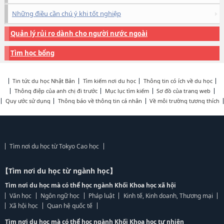
Những điều cần chú ý khi tốt nghiệp
Quản lý rủi ro dành cho người nước ngoài
Tìm học bổng
Tin tức du học Nhật Bản
Tìm kiếm nơi du học
Thông tin có ích về du học
Thông điệp của anh chị đi trước
Mục lục tìm kiếm
Sơ đồ của trang web
Quy ước sử dụng
Thông báo về thông tin cá nhân
Về môi trường tương thích
Tìm nơi du học từ Tokyo Cao học
【Tìm nơi du học từ ngành học】
Tìm nơi du học mà có thể học ngành Khối Khoa học xã hội
Văn học
Ngôn ngữ học
Pháp luật
Kinh tế, Kinh doanh, Thương mại
Xã hội học
Quan hệ quốc tế
Tìm nơi du học mà có thể học ngành Khối Khoa học tự nhiên