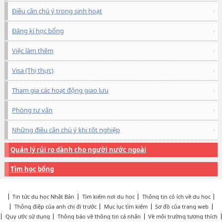
Điều cần chú ý trong sinh hoạt
Đăng kí học bổng
Việc làm thêm
Visa (Thị thực)
Tham gia các hoạt động giao lưu
Phòng tư vấn
Những điều cần chú ý khi tốt nghiệp
Quản lý rủi ro dành cho người nước ngoài
Tìm học bổng
Tin tức du học Nhật Bản
Tìm kiếm nơi du học
Thông tin có ích về du học
Thông điệp của anh chị đi trước
Mục lục tìm kiếm
Sơ đồ của trang web
Quy ước sử dụng
Thông báo về thông tin cá nhân
Về môi trường tương thích