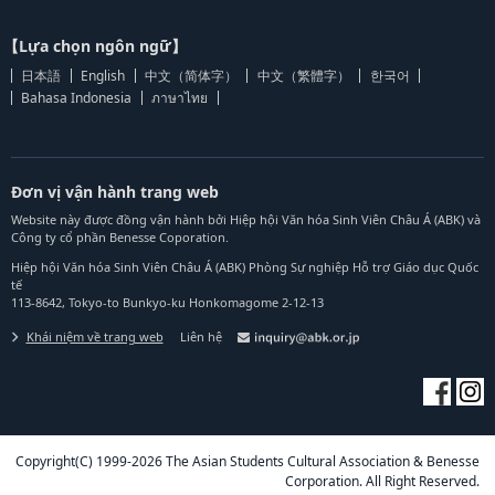
【Lựa chọn ngôn ngữ】
日本語
English
中文（简体字）
中文（繁體字）
한국어
Bahasa Indonesia
ภาษาไทย
Đơn vị vận hành trang web
Website này được đồng vận hành bởi Hiệp hội Văn hóa Sinh Viên Châu Á (ABK) và
Công ty cổ phần Benesse Coporation.
Hiệp hội Văn hóa Sinh Viên Châu Á (ABK) Phòng Sự nghiệp Hỗ trợ Giáo dục Quốc
tế
113-8642, Tokyo-to Bunkyo-ku Honkomagome 2-12-13
Khái niệm về trang web
Liên hệ
Copyright(C) 1999-2026 The Asian Students Cultural Association & Benesse
Corporation. All Right Reserved.