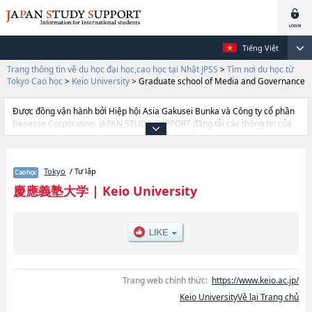
Tiếng Việt
Trang thông tin về du học đại học,cao học tại Nhật JPSS
>
Tìm nơi du học từ
Tokyo Cao học
>
Keio University
>
Graduate school of Media and Governance
Được đồng vận hành bởi Hiệp hội Asia Gakusei Bunka và Công ty cổ phần
Benesse Corporation, JAPAN STUDY SUPPORT đăng tải các thông tin của
khoảng 1.300 trường đại học, cao học, trường đại học ngắn hạn, trường
chuyên môn đang tiếp nhận du học sinh.
Tại đây có đăng các thông tin chi tiết về Keio University, và thông tin cần
Tokyo
/ Tư lập
thiết dành cho du học sinh, như là về các Graduate School of
LettershoặcGraduate School of EconomicshoặcGraduate School of
慶應義塾大学
|
Keio University
LawhoặcGraduate School of Human RelationshoặcGraduate school of
Business and CommercehoặcGraduate School of MedicinehoặcScience
and TechnologyhoặcGraduate School of Business
AdministrationhoặcGraduate school of Media and GovernancehoặcLaw
SchoolhoặcPharmaceutical ScienceshoặcSystem Design and
ManagementhoặcGraduate School of Media Design, thông tin về từng
khoa nghiên cứu, thông tin liên quan đến thi tuyển như số lượng tuyển
Trang web chính thức:
https://www.keio.ac.jp/
sinh, số lượng trúng tuyển, cở sở trang thiết bị, hướng dẫn địa điểm v.v...
Keio UniversityVề lại Trang chủ