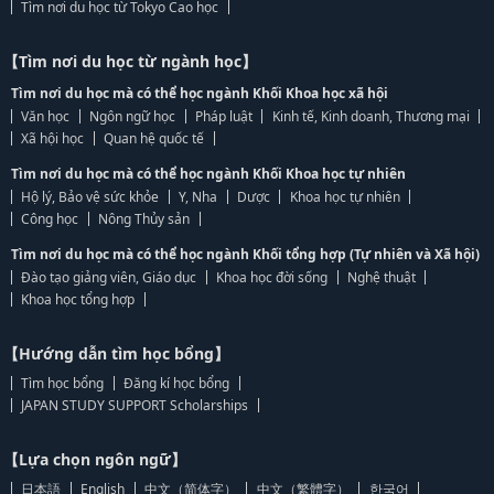
Tìm nơi du học từ Tokyo Cao học
【Tìm nơi du học từ ngành học】
Tìm nơi du học mà có thể học ngành Khối Khoa học xã hội
Văn học
Ngôn ngữ học
Pháp luật
Kinh tế, Kinh doanh, Thương mại
Xã hội học
Quan hệ quốc tế
Tìm nơi du học mà có thể học ngành Khối Khoa học tự nhiên
Hộ lý, Bảo vệ sức khỏe
Y, Nha
Dược
Khoa học tự nhiên
Công học
Nông Thủy sản
Tìm nơi du học mà có thể học ngành Khối tổng hợp (Tự nhiên và Xã hội)
Đào tạo giảng viên, Giáo dục
Khoa học đời sống
Nghệ thuật
Khoa học tổng hợp
【Hướng dẫn tìm học bổng】
Tìm học bổng
Đăng kí học bổng
JAPAN STUDY SUPPORT Scholarships
【Lựa chọn ngôn ngữ】
日本語
English
中文（简体字）
中文（繁體字）
한국어