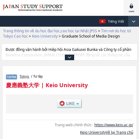
Tiếng Việt
Trang thông tin về du học đại học,cao học tại Nhật JPSS
>
Tìm nơi du học từ
Tokyo Cao học
>
Keio University
>
Graduate School of Media Design
Được đồng vận hành bởi Hiệp hội Asia Gakusei Bunka và Công ty cổ phần
Benesse Corporation, JAPAN STUDY SUPPORT đăng tải các thông tin của
khoảng 1.300 trường đại học, cao học, trường đại học ngắn hạn, trường
chuyên môn đang tiếp nhận du học sinh.
Tại đây có đăng các thông tin chi tiết về Keio University, và thông tin cần
Tokyo
/ Tư lập
thiết dành cho du học sinh, như là về các Graduate School of
LettershoặcGraduate School of EconomicshoặcGraduate School of
慶應義塾大学
|
Keio University
LawhoặcGraduate School of Human RelationshoặcGraduate school of
Business and CommercehoặcGraduate School of MedicinehoặcScience
and TechnologyhoặcGraduate School of Business
AdministrationhoặcGraduate school of Media and GovernancehoặcLaw
SchoolhoặcPharmaceutical ScienceshoặcSystem Design and
ManagementhoặcGraduate School of Media Design, thông tin về từng
khoa nghiên cứu, thông tin liên quan đến thi tuyển như số lượng tuyển
Trang web chính thức:
https://www.keio.ac.jp/
sinh, số lượng trúng tuyển, cở sở trang thiết bị, hướng dẫn địa điểm v.v...
Keio UniversityVề lại Trang chủ