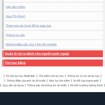
Việc làm thêm
Visa (Thị thực)
Tham gia các hoạt động giao lưu
Phòng tư vấn
Những điều cần chú ý khi tốt nghiệp
Quản lý rủi ro dành cho người nước ngoài
Tìm học bổng
Tin tức du học Nhật Bản
Tìm kiếm nơi du học
Thông tin có ích về du học
Thông điệp của anh chị đi trước
Mục lục tìm kiếm
Sơ đồ của trang web
Quy ước sử dụng
Thông báo về thông tin cá nhân
Về môi trường tương thích