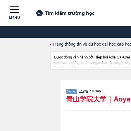
Tìm kiếm trường học
MENU
Trang thông tin về du học đại học,cao học
Được đồng vận hành bởi Hiệp hội Asia Gakusei
cao học, trường đại học ngắn hạn, trường chuy
Tại đây có đăng các thông tin chi tiết về Aoyam
LiteraturehoặcEconomicshoặcLawhoặcBusiness 
Graduate School of International Management
StudieshoặcGraduate School of Social Informatic
trang thiết bị, hướng dẫn địa điểm v.v...
Tokyo
/ Tư lập
青山学院大学
|
Aoya