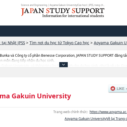
Science and Engineering | Aoyama Gakuin University(Cao học) | JPSS, trang chu...
 tại Nhật JPSS
>
Tìm nơi du học từ Tokyo Cao học
>
Aoyama Gakuin Un
 Bunka và Công ty cổ phần Benesse Corporation, JAPAN STUDY SUPPORT đăng tải c
ên môn đang tiếp nhận du học sinh.
a Gakuin University, và thông tin cần thiết dành cho du học sinh, như là về các Gr
AdministrationhoặcInternational Politics, Economics and CommunicationhoặcS
hoặcGraduate School of Professional AccountaryhoặcEducation, Psycology and 
s, thông tin về từng khoa nghiên cứu, thông tin liên quan đến thi tuyển như số lư
ma Gakuin University
Trang web chính thức:
https://www.aoyama.ac.
Aoyama Gakuin UniversityVề lại Trang 