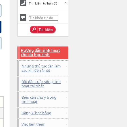
Tìm kiếm từ bản đồ
Hướng dẫn sinh hoạt
cho du học sinh
Những thủ tục cần làm
sau khi đến Nhật
Bắt đầu cuộc sống sinh
hoạt tại Nhật
Điều cần chú ý trong
sinh hoạt
Đăng kí học bổng
Việc làm thêm