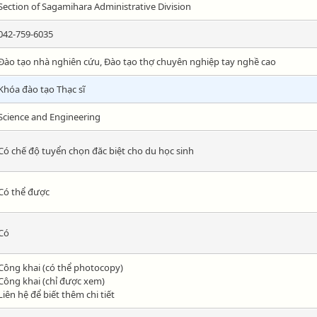
Section of Sagamihara Administrative Division
042-759-6035
Đào tạo nhà nghiên cứu, Đào tạo thợ chuyên nghiệp tay nghề cao
Khóa đào tạo Thạc sĩ
Science and Engineering
Có chế độ tuyển chọn đăc biệt cho du học sinh
Có thể được
Có
Công khai (có thể photocopy)
Công khai (chỉ được xem)
Liên hệ để biết thêm chi tiết