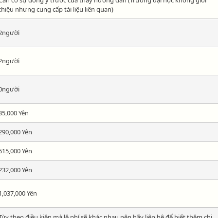
thiệu nhưng cung cấp tài liệu liên quan)
2người
2người
0người
35,000 Yên
290,000 Yên
515,000 Yên
232,000 Yên
1,037,000 Yên
Tùy theo điều kiện mà lệ phí sẽ khác nhau nên hãy liện hệ để biết thêm chi