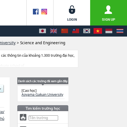
iversity
>
Science and Engineering
ác thông tin của khoảng 1.300 trường đại học,
aduate school of
cience and EngineeringhoặcProfessional
Human StudieshoặcCulture and Creative
ợng tuyển sinh, số lượng trúng tuyển, cở sở
[Cao học]
Aoyama Gakuin University
jp/
chủ