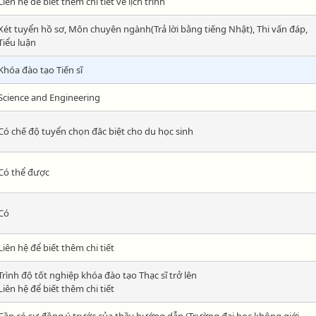
Liên hệ để biết thêm chi tiết về lịch trình
Xét tuyển hồ sơ, Môn chuyên ngành(Trả lời bằng tiếng Nhật), Thi vấn đáp,
Tiểu luận
Khóa đào tạo Tiến sĩ
Science and Engineering
Có chế độ tuyển chọn đăc biệt cho du học sinh
Có thể được
Có
Liên hệ để biết thêm chi tiết
Trình độ tốt nghiệp khóa đào tạo Thạc sĩ trở lên
Liên hệ để biết thêm chi tiết
Cần có sự đồng ý trước của thầy hướng dẫn (Trường đại học không giới