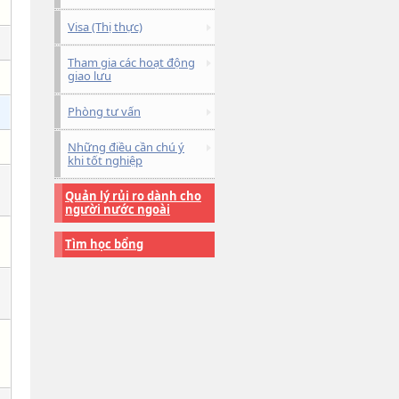
Visa (Thị thực)
Tham gia các hoạt động
giao lưu
Phòng tư vấn
Những điều cần chú ý
khi tốt nghiệp
Quản lý rủi ro dành cho
người nước ngoài
Tìm học bổng