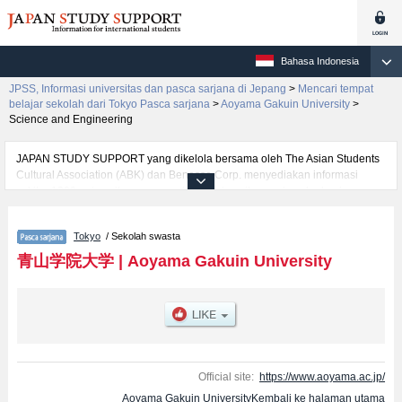
Bahasa Indonesia
JPSS, Informasi universitas dan pasca sarjana di Jepang
>
Mencari tempat
belajar sekolah dari Tokyo Pasca sarjana
>
Aoyama Gakuin University
>
Science and Engineering
JAPAN STUDY SUPPORT yang dikelola bersama oleh The Asian Students
Cultural Association (ABK) dan Benesse Corp. menyediakan informasi
sekitar 1300 universitas, pascasarjana, universitas yunior, akademi
kejuruan yang siap menerima mahasiswa(i) mancanegara.
Tersedia informasi rinci mengenai Aoyama Gakuin University, mencakup
Tokyo
/ Sekolah swasta
informasi per jurusan riset seperti %% research %%, serta berbagai
informasi yang berguna bagi mahasiswa(i) mancanegara seperti kuota
青山学院大学
|
Aoyama Gakuin University
untuk jumlah pendaftar dan jumlah kelulusan ujian masuk mahasiswa(i)
mancanegara, informasi mengenai ujian masuk, prasarana kampus, akses
jalan, dan lainnya. Silakan memanfaatkannya.
Official site:
https://www.aoyama.ac.jp/
Aoyama Gakuin UniversityKembali ke halaman utama