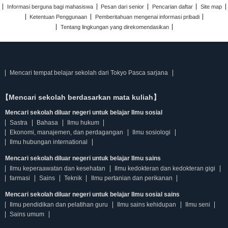
Informasi berguna bagi mahasiswa
Pesan dari senior
Pencarian daftar
Site map
Ketentuan Penggunaan
Pemberitahuan mengenai informasi pribadi
Tentang lingkungan yang direkomendasikan
Mencari tempat belajar sekolah dari Tokyo Pasca sarjana
【Mencari sekolah berdasarkan mata kuliah】
Mencari sekolah diluar negeri untuk belajar Ilmu sosial
Sastra
Bahasa
Ilmu hukum
Ekonomi, manajemen, dan perdagangan
Ilmu sosiologi
Ilmu hubungan international
Mencari sekolah diluar negeri untuk belajar Ilmu sains
Ilmu keperaawatan dan kesehatan
Ilmu kedokteran dan kedokteran gigi
farmasi
Sains
Teknik
Ilmu pertanian dan perikanan
Mencari sekolah diluar negeri untuk belajar Ilmu sosial sains
Ilmu pendidikan dan pelatihan guru
Ilmu sains kehidupan
Ilmu seni
Sains umum