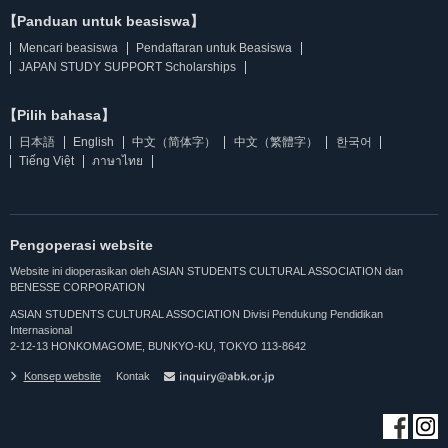
【Panduan untuk beasiswa】
Mencari beasiswa
Pendaftaran untuk Beasiswa
JAPAN STUDY SUPPORT Scholarships
【Pilih bahasa】
日本語
English
中文（简体字）
中文（繁體字）
한국어
Tiếng Việt
ภาษาไทย
Pengoperasi website
Website ini dioperasikan oleh ASIAN STUDENTS CULTURAL ASSOCIATION dan
BENESSE CORPORATION
ASIAN STUDENTS CULTURAL ASSOCIATION Divisi Pendukung Pendidikan
Internasional
2-12-13 HONKOMAGOME, BUNKYO-KU, TOKYO 113-8642
Konsep website
Kontak