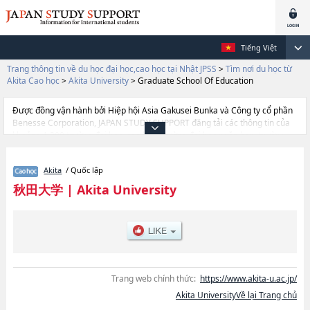
Tiếng Việt
Trang thông tin về du học đại học,cao học tại Nhật JPSS
>
Tìm nơi du học từ
Akita Cao học
>
Akita University
>
Graduate School Of Education
Được đồng vận hành bởi Hiệp hội Asia Gakusei Bunka và Công ty cổ phần
Benesse Corporation, JAPAN STUDY SUPPORT đăng tải các thông tin của
khoảng 1.300 trường đại học, cao học, trường đại học ngắn hạn, trường
chuyên môn đang tiếp nhận du học sinh.
Tại đây có đăng các thông tin chi tiết về Akita University, và thông tin cần
Akita
/ Quốc lập
thiết dành cho du học sinh, như là về các Graduate School Of
EducationhoặcGraduate school of Engineering SciencehoặcGraduate
秋田大学
|
Akita University
School of International Resource Sciences, thông tin về từng khoa nghiên
cứu, thông tin liên quan đến thi tuyển như số lượng tuyển sinh, số lượng
trúng tuyển, cở sở trang thiết bị, hướng dẫn địa điểm v.v...
Trang web chính thức:
https://www.akita-u.ac.jp/
Akita UniversityVề lại Trang chủ