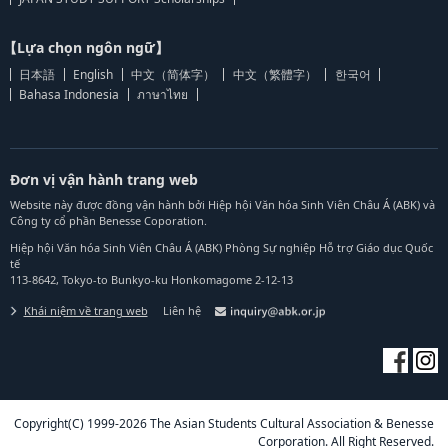
【Lựa chọn ngôn ngữ】
日本語
English
中文（简体字）
中文（繁體字）
한국어
Bahasa Indonesia
ภาษาไทย
Đơn vị vận hành trang web
Website này được đồng vận hành bởi Hiệp hội Văn hóa Sinh Viên Châu Á (ABK) và
Công ty cổ phần Benesse Coporation.
Hiệp hội Văn hóa Sinh Viên Châu Á (ABK) Phòng Sự nghiệp Hỗ trợ Giáo dục Quốc
tế
113-8642, Tokyo-to Bunkyo-ku Honkomagome 2-12-13
Khái niệm về trang web
Liên hệ
Copyright(C) 1999-2026 The Asian Students Cultural Association & Benesse
Corporation. All Right Reserved.