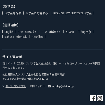
【奨学金】
奨学金を探す
奨学金に応募する
JAPAN STUDY SUPPORT奨学金
【言語選択】
English
中文（简体字）
中文（繁體字）
한국어
Tiếng Việt
Bahasa Indonesia
ภาษาไทย
サイト運営者
当サイトは（公財）アジア学生文化協会と（株）ベネッセコーポレーションが共同運
営をしております。
公益財団法人アジア学生文化協会 国際教育支援事業部
〒113-8642 東京都文京区本駒込2-12-13
サイトコンセプト
お問い合わせ