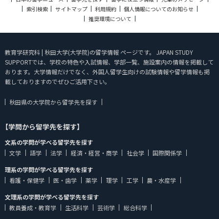
索引検索
サイトマップ
利用規約
個人情報についてのお知らせ
推奨環境について
教育学研究科 | 秋田大学(大学院)の留学情報 ページです。 JAPAN STUDY
SUPPORTでは、学校の特色や入試情報、学部一覧、施設案内の情報を掲載して
おります。大学情報だけでなく、外国人留学生向けの試験情報や留学情報も掲
載しておりますのでぜひご活用下さい。
秋田県の大学院から留学先を探す
【学問から留学先を探す】
文系の学問が学べる留学先を探す
文学
語学
法学
経済・経営・商学
社会学
国際関係学
理系の学問が学べる留学先を探す
看護・保健学
医・歯学
薬学
理学
工学
農・水産学
文理系の学問が学べる留学先を探す
教員養成・教育学
生活科学
芸術学
総合科学