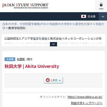
日本語
日本の大学、大学院留学情報JPSS
>
秋田県の大学院から留学先を探す
>
秋田大
学
>
教育学研究科
公益財団法人アジア学生文化協会と株式会社ベネッセコーポレーションが共
同運営しているJAPAN STUDY SUPPORTでは外国人留学生を募集している約
1,300校の大学・大学院・短大・専門学校情報を掲載しています。
こちらでは秋田大学に関する詳細情報を記載しており、教育学研究科や理工
学研究科や国際資源学研究科等、研究科別情報や、募集定員や合格者数など
秋田県
/ 国立
入試情報、施設案内、アクセスなど外国人留学生に必要な情報を掲載してい
秋田大学
|
Akita University
るので是非ご利用ください。
オフィシャルサイト:
https://www.akita-u.ac.jp/
秋田大学トップページへ