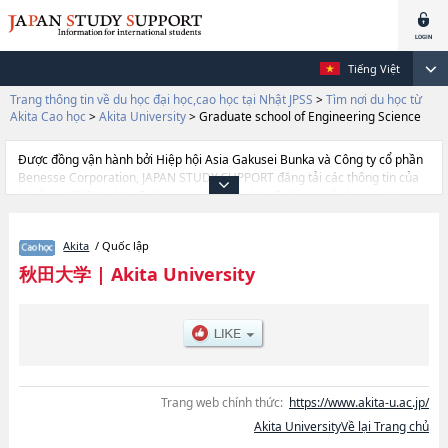
Tiếng Việt
Trang thông tin về du học đại học,cao học tại Nhật JPSS
>
Tìm nơi du học từ
Akita Cao học
>
Akita University
>
Graduate school of Engineering Science
Được đồng vận hành bởi Hiệp hội Asia Gakusei Bunka và Công ty cổ phần
Benesse Corporation, JAPAN STUDY SUPPORT đăng tải các thông tin của
khoảng 1.300 trường đại học, cao học, trường đại học ngắn hạn, trường
chuyên môn đang tiếp nhận du học sinh.
Tại đây có đăng các thông tin chi tiết về Akita University, và thông tin cần
Akita
/ Quốc lập
thiết dành cho du học sinh, như là về các Graduate School Of
EducationhoặcGraduate school of Engineering SciencehoặcGraduate
秋田大学
|
Akita University
School of International Resource Sciences, thông tin về từng khoa nghiên
cứu, thông tin liên quan đến thi tuyển như số lượng tuyển sinh, số lượng
trúng tuyển, cở sở trang thiết bị, hướng dẫn địa điểm v.v...
Trang web chính thức:
https://www.akita-u.ac.jp/
Akita UniversityVề lại Trang chủ