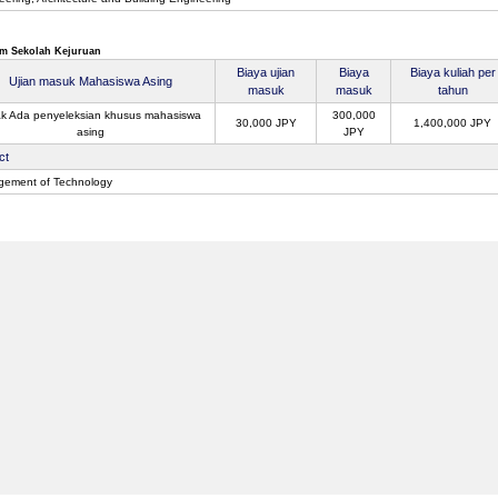
m Sekolah Kejuruan
Biaya ujian
Biaya
Biaya kuliah per
Ujian masuk Mahasiswa Asing
masuk
masuk
tahun
ak Ada penyeleksian khusus mahasiswa
300,000
30,000 JPY
1,400,000 JPY
asing
JPY
ct
ement of Technology