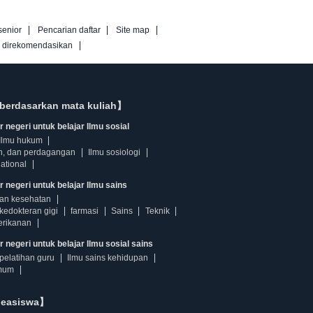
senior
Pencarian daftar
Site map
g direkomendasikan
berdasarkan mata kuliah】
 negeri untuk belajar Ilmu sosial
Ilmu hukum
n, dan perdagangan
Ilmu sosiologi
ational
r negeri untuk belajar Ilmu sains
dan kesehatan
kedokteran gigi
farmasi
Sains
Teknik
erikanan
 negeri untuk belajar Ilmu sosial sains
pelatihan guru
Ilmu sains kehidupan
mum
beasiswa】