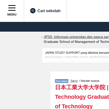
Cari sekolah
MENU
JPSS, Informasi universitas dan pasca sa
Graduate School of Management of Techn
JAPAN STUDY SUPPORT yang dikelola bersama ol
pascasarjana, universitas yunior, akademi kej
Tersedia informasi rinci mengenai Nippon Insti
serta berbagai informasi yang berguna bagi ma
informasi mengenai ujian masuk, prasarana kam
Tokyo
/ Sekolah swasta
日本工業大学大学院
Technology Graduat
of Technology