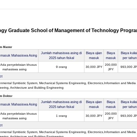
ology Graduate School of Management of Technology Progr
m Master
Jumlah mahasiswa asing di
Biaya ujian
Biaya
Biaya kuli
n masuk Mahasiswa Asing
2025 tahun fiskal
masuk
masuk
per tahun
 Ada penyeleksian khusus
200,000
9 orang
30,000 JPY
993,000 J
mahasiswa asing
JPY
ct
onmental Symbiotic System, Mechanical Systems Engineering, Electronics,Information and Media
eering, Architecture and Building Engineering
m Doktor
Jumlah mahasiswa asing di
Biaya ujian
Biaya
Biaya kuli
n masuk Mahasiswa Asing
2025 tahun fiskal
masuk
masuk
per tahun
 Ada penyeleksian khusus
200,000
1 orang
30,000 JPY
993,000 J
mahasiswa asing
JPY
ct
onmental Symbiotic System, Mechanical Systems Engineering, Electronics,Information and Media
eering, Architecture and Building Engineering