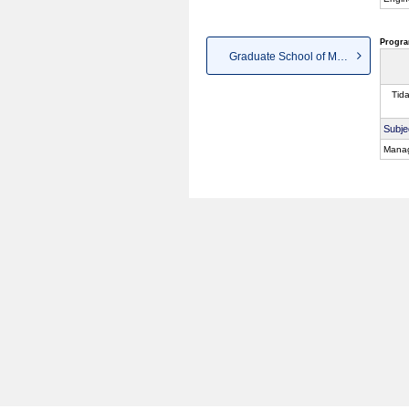
Progra
Graduate School of Management...
Tid
Subje
Manag