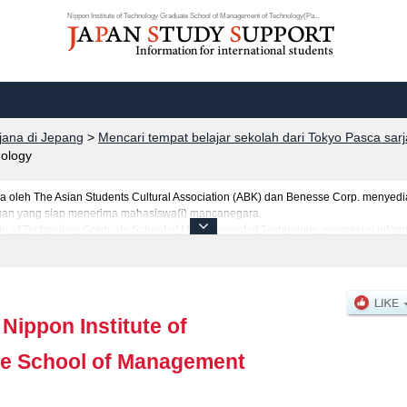
Nippon Institute of Technology Graduate School of Management of Technology(Pa...
rjana di Jepang
>
Mencari tempat belajar sekolah dari Tokyo Pasca sar
ology
eh The Asian Students Cultural Association (ABK) dan Benesse Corp. menyediaka
uruan yang siap menerima mahasiswa(i) mancanegara.
tute of Technology Graduate School of Management of Technology, mencakup inform
hasiswa(i) mancanegara seperti kuota untuk jumlah pendaftar dan jumlah kelulus
pus, akses jalan, dan lainnya. Silakan memanfaatkannya.
|
Nippon Institute of
e School of Management