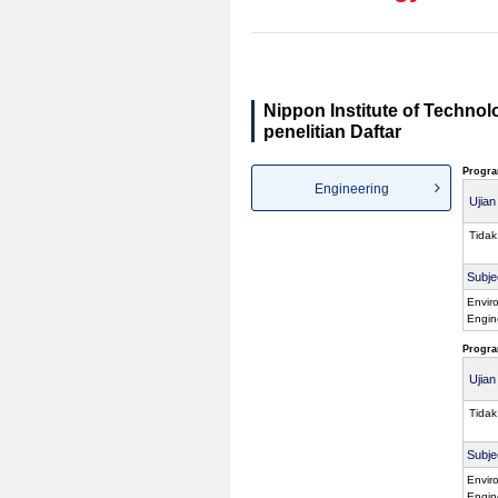
Nippon Institute of Techn
penelitian Daftar
Progra
Engineering
Ujia
Tidak
Subje
Envir
Engin
Progra
Ujia
Tidak
Subje
Envir
Engin