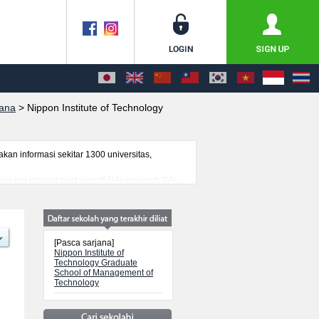
jana
>
Nippon Institute of Technology
n informasi sekitar 1300 universitas,
asi per jurusan riset seperti %% research %%,
an ujian masuk mahasiswa(i) mancanegara,
[Pasca sarjana]
Nippon Institute of
Technology Graduate
School of Management of
Technology