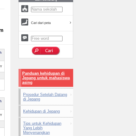
Cari dari peta
am
ah
PY
Panduan kehidupan di
Jepang untuk mahasiswa
asing
Prosedur Setelah Datang
di Jepang
ah
Kehidupan di Jepang
PY
Tips untuk Kehidupan
Yang Lebih
Menyenangkan