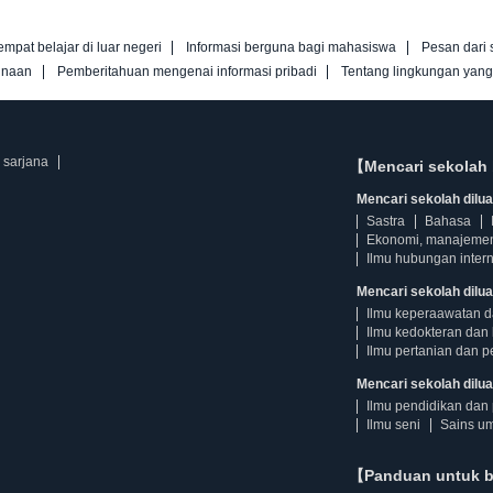
empat belajar di luar negeri
Informasi berguna bagi mahasiswa
Pesan dari 
unaan
Pemberitahuan mengenai informasi pribadi
Tentang lingkungan yan
 sarjana
【Mencari sekolah 
Mencari sekolah diluar
Sastra
Bahasa
Ekonomi, manajeme
Ilmu hubungan intern
Mencari sekolah dilua
Ilmu keperaawatan 
Ilmu kedokteran dan 
Ilmu pertanian dan p
Mencari sekolah diluar
Ilmu pendidikan dan 
Ilmu seni
Sains u
【Panduan untuk 