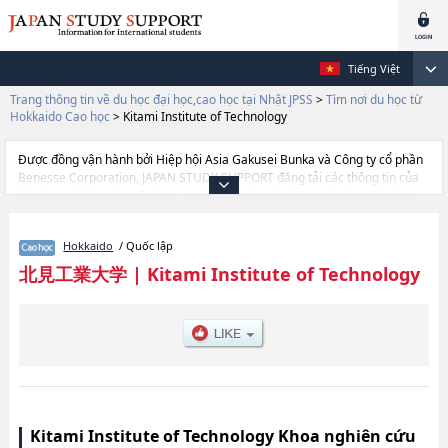
Tiếng Việt
Trang thông tin về du học đại học,cao học tại Nhật JPSS
>
Tìm nơi du học từ
Hokkaido Cao học
>
Kitami Institute of Technology
Được đồng vận hành bởi Hiệp hội Asia Gakusei Bunka và Công ty cổ phần
Benesse Corporation, JAPAN STUDY SUPPORT đăng tải các thông tin của
khoảng 1.300 trường đại học, cao học, trường đại học ngắn hạn, trường
chuyên môn đang tiếp nhận du học sinh.
Tại đây có đăng các thông tin chi tiết về Kitami Institute of Technology, và
Hokkaido
/ Quốc lập
thông tin cần thiết dành cho du học sinh, như là về các Engineering, thông
tin về từng khoa nghiên cứu, thông tin liên quan đến thi tuyển như số
北見工業大学
|
Kitami Institute of Technology
lượng tuyển sinh, số lượng trúng tuyển, cở sở trang thiết bị, hướng dẫn địa
điểm v.v...
Kitami Institute of Technology Khoa nghiên cứu