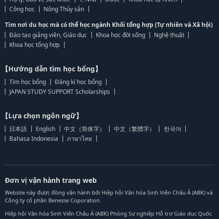
Công học
Nông Thủy sản
Tìm nơi du học mà có thể học ngành Khối tổng hợp (Tự nhiên và Xã hội)
Đào tạo giảng viên, Giáo dục
Khoa học đời sống
Nghệ thuật
Khoa học tổng hợp
【Hướng dẫn tìm học bổng】
Tìm học bổng
Đăng kí học bổng
JAPAN STUDY SUPPORT Scholarships
【Lựa chọn ngôn ngữ】
日本語
English
中文（简体字）
中文（繁體字）
한국어
Bahasa Indonesia
ภาษาไทย
Đơn vị vận hành trang web
Website này được đồng vận hành bởi Hiệp hội Văn hóa Sinh Viên Châu Á (ABK) và
Công ty cổ phần Benesse Coporation.
Hiệp hội Văn hóa Sinh Viên Châu Á (ABK) Phòng Sự nghiệp Hỗ trợ Giáo dục Quốc