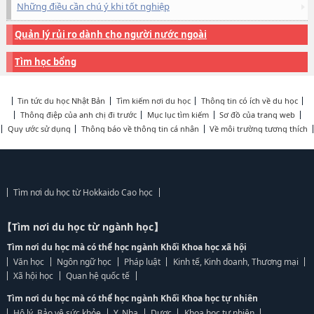
Những điều cần chú ý khi tốt nghiệp
Quản lý rủi ro dành cho người nước ngoài
Tìm học bổng
Tin tức du học Nhật Bản
Tìm kiếm nơi du học
Thông tin có ích về du học
Thông điệp của anh chị đi trước
Mục lục tìm kiếm
Sơ đồ của trang web
Quy ước sử dụng
Thông báo về thông tin cá nhân
Về môi trường tương thích
Tìm nơi du học từ Hokkaido Cao học
【Tìm nơi du học từ ngành học】
Tìm nơi du học mà có thể học ngành Khối Khoa học xã hội
Văn học
Ngôn ngữ học
Pháp luật
Kinh tế, Kinh doanh, Thương mại
Xã hội học
Quan hệ quốc tế
Tìm nơi du học mà có thể học ngành Khối Khoa học tự nhiên
Hộ lý, Bảo vệ sức khỏe
Y, Nha
Dược
Khoa học tự nhiên