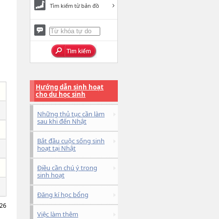
Tìm kiếm từ bản đồ
Hướng dẫn sinh hoạt
cho du học sinh
Những thủ tục cần làm
sau khi đến Nhật
Bắt đầu cuộc sống sinh
hoạt tại Nhật
Điều cần chú ý trong
sinh hoạt
Đăng kí học bổng
026
Việc làm thêm