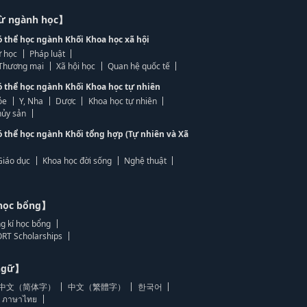
từ ngành học】
ó thể học ngành Khối Khoa học xã hội
 học
Pháp luật
, Thương mại
Xã hội học
Quan hệ quốc tế
ó thể học ngành Khối Khoa học tự nhiên
ỏe
Y, Nha
Dược
Khoa học tự nhiên
ủy sản
ó thể học ngành Khối tổng hợp (Tự nhiên và Xã
Giáo dục
Khoa học đời sống
Nghệ thuật
học bổng】
g kí học bổng
RT Scholarships
 ngữ】
中文（简体字）
中文（繁體字）
한국어
ภาษาไทย