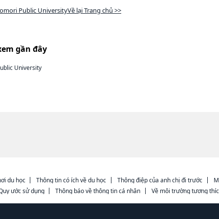
omori Public UniversityVề lại Trang chủ >>
xem gần đây
blic University
ơi du học
Thông tin có ích về du học
Thông điệp của anh chị đi trước
M
Quy ước sử dụng
Thông báo về thông tin cá nhân
Về môi trường tương thí