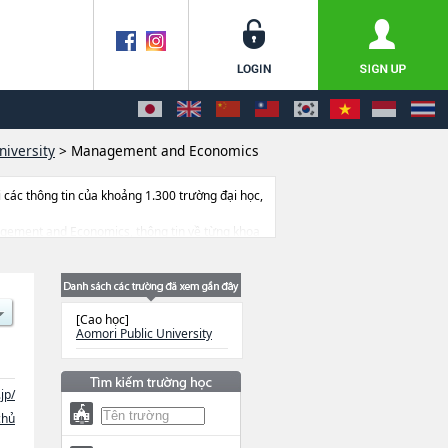
niversity
>
Management and Economics
ác thông tin của khoảng 1.300 trường đại học,
anagement and Economics, thông tin về từng khoa
ểm v.v...
[Cao học]
Aomori Public University
jp/
chủ