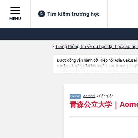
Tìm kiếm trường học
MENU
Trang thông tin về du học đại học,cao học
Được đồng vận hành bởi Hiệp hội Asia Gakusei
cao học, trường đại học ngắn hạn, trường chuy
Tại đây có đăng các thông tin chi tiết về Aomor
nghiên cứu, thông tin liên quan đến thi tuyển nh
Aomori
/ Công lập
青森公立大学
|
Aomo