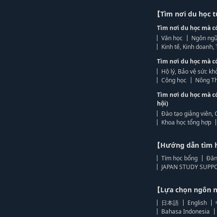
【Tìm nơi du học 
Tìm nơi du học mà c
Văn học
Ngôn ngữ
Kinh tế, Kinh doanh
Tìm nơi du học mà c
Hộ lý, Bảo vệ sức kh
Công học
Nông Th
Tìm nơi du học mà c
hội)
Đào tạo giảng viên, 
Khoa học tổng hợp
【Hướng dẫn tìm 
Tìm học bổng
Đăn
JAPAN STUDY SUPPO
【Lựa chọn ngôn
日本語
English
Bahasa Indonesia