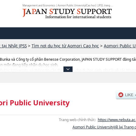
Management and Economics | Aomori Public University(Cao học) | JPSS, trang ch...
 tại Nhật JPSS
>
Tìm nơi du học từ Aomori Cao học
>
Aomori Public U
 Bunka và Công ty cổ phần Benesse Corporation, JAPAN STUDY SUPPORT đăng tải c
ên môn đang tiếp nhận du học sinh.
i Public University, và thông tin cần thiết dành cho du học sinh, như là về các M
ư số lượng tuyển sinh, số lượng trúng tuyển, cở sở trang thiết bị, hướng dẫn địa đi
ri Public University
Trang web chính thức:
https://www.nebuta.ac.
Aomori Public UniversityVề lại Trang 