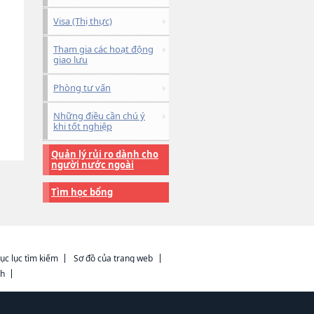
Visa (Thị thực)
Tham gia các hoạt động
giao lưu
Phòng tư vấn
Những điều cần chú ý
khi tốt nghiệp
Quản lý rủi ro dành cho
người nước ngoài
Tìm học bổng
ục lục tìm kiếm
Sơ đồ của trang web
ch