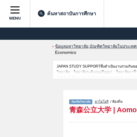
ค้นหาสถาบันการศึกษา
MENU
ข้อมูลมหาวิทยาลัย,บัณฑิตวิทยาลัยในประเทศญี่
Economics
JAPAN STUDY SUPPORTซึ่งดำเนินงานร่วมกันของT
วิทยาลัย・วิทยาลัยระดับอนุปริญญา・วิทยาลัยอาชีวศึกษ
สำหรับนักศึกษาต่างชาติเช่นManagement and Econ
เป็นต้น,แนะนำสถานที่,การเดินทางเป็นต้นไว้ด้วยดั
อาโอโมริ
/ ท้องถิ่น
青森公立大学
|
Aomor