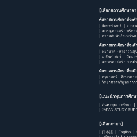
【เลือกสถานศึกษาจ
ค้นหาสถานศึกษาที่จะศ
อักษรศาสตร์
ภาษา
เศรษฐศาสตร์・บริหา
ความสัมพันธ์ระหว่าง
ค้นหาสถานศึกษาที่จะศ
พยาบาล・สาธารณสุข
เภสัชศาสตร์
วิทยา
เกษตรศาสตร์・การป
ค้นหาสถานศึกษาที่จะศ
ครุศาสตร์・ศึกษาศาส
วิทยาศาสตร์บูรณากา
【แนะนำทุนการศึก
ค้นหาทุนการศึกษา
JAPAN STUDY SUPP
【เลือกภาษา】
日本語
English