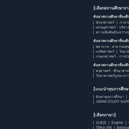
【เลือกสถานศึกษาจ
ค้นหาสถานศึกษาที่จะศ
อักษรศาสตร์
ภาษา
เศรษฐศาสตร์・บริหา
ความสัมพันธ์ระหว่าง
ค้นหาสถานศึกษาที่จะศ
พยาบาล・สาธารณสุข
เภสัชศาสตร์
วิทยา
เกษตรศาสตร์・การป
ค้นหาสถานศึกษาที่จะศ
ครุศาสตร์・ศึกษาศาส
วิทยาศาสตร์บูรณากา
【แนะนำทุนการศึก
ค้นหาทุนการศึกษา
JAPAN STUDY SUPP
【เลือกภาษา】
日本語
English
Tiếng Việt
Bahasa