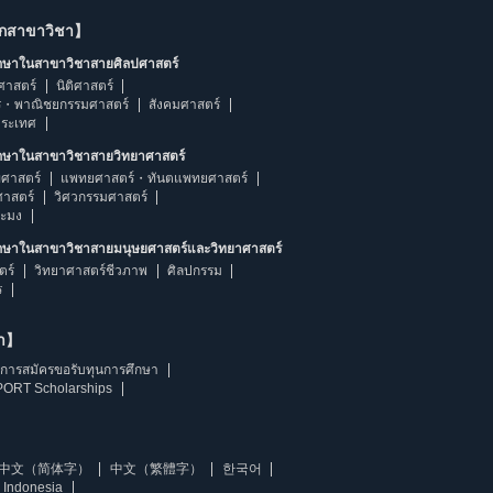
ากสาขาวิชา】
ึกษาในสาขาวิชาสายศิลปศาสตร์
ศาสตร์
นิติศาสตร์
ร・พาณิชยกรรมศาสตร์
สังคมศาสตร์
ประเทศ
ึกษาในสาขาวิชาสายวิทยาศาสตร์
ศาสตร์
แพทยศาสตร์・ทันตแพทยศาสตร์
ศาสตร์
วิศวกรรมศาสตร์
ระมง
ึกษาในสาขาวิชาสายมนุษยศาสตร์และวิทยาศาสตร์
ตร์
วิทยาศาสตร์ชีวภาพ
ศิลปกรรม
ร
ษา】
การสมัครขอรับทุนการศึกษา
ORT Scholarships
中文（简体字）
中文（繁體字）
한국어
 Indonesia