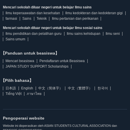
Mencari sekolah diluar negeri untuk belajar Ilmu sains
Ilmu keperaawatan dan kesehatan
Ilmu kedokteran dan kedokteran gigi
farmasi
Sains
Teknik
Ilmu pertanian dan perikanan
Mencari sekolah diluar negeri untuk belajar Ilmu sosial sains
Ilmu pendidikan dan pelatihan guru
Ilmu sains kehidupan
Ilmu seni
Sains umum
【Panduan untuk beasiswa】
Mencari beasiswa
Pendaftaran untuk Beasiswa
JAPAN STUDY SUPPORT Scholarships
【Pilih bahasa】
日本語
English
中文（简体字）
中文（繁體字）
한국어
Tiếng Việt
ภาษาไทย
Pengoperasi website
Website ini dioperasikan oleh ASIAN STUDENTS CULTURAL ASSOCIATION dan