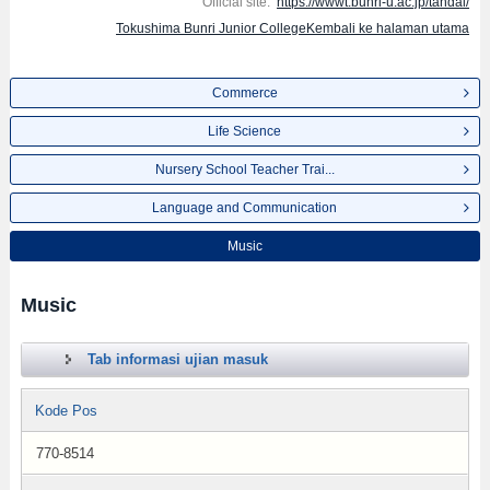
Official site:
https://wwwt.bunri-u.ac.jp/tandai/
Tokushima Bunri Junior CollegeKembali ke halaman utama
Commerce
Life Science
Nursery School Teacher Trai...
Language and Communication
Music
Music
Tab informasi ujian masuk
Kode Pos
770-8514