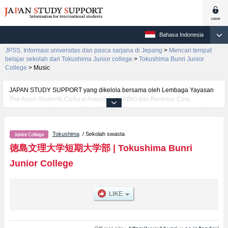
Bahasa Indonesia
JPSS, Informasi universitas dan pasca sarjana di Jepang
>
Mencari tempat
belajar sekolah dari Tokushima Junior college
>
Tokushima Bunri Junior
College
>
Music
JAPAN STUDY SUPPORT yang dikelola bersama oleh Lembaga Yayasan
The Asian Students Cultural Association (ABK) dan Benesse Corp.
menyediakan informasi sekitar 1300 universitas, pascasarjana, universitas
yunior, akademi kejuruan yang siap menerima mahasiswa(i) mancanegara.
Tersedia informasi rinci mengenai Tokushima Bunri Junior College,
Tokushima
/ Sekolah swasta
mencakup informasi per fakultas seperti Fakultas CommerceatauFakultas
Life ScienceatauFakultas Nursery School Teacher TrainingatauFakultas
徳島文理大学短期大学部
|
Tokushima Bunri
Language and CommunicationatauFakultas Music, serta berbagai informasi
Junior College
yang berguna bagi mahasiswa(i) mancanegara seperti kuota untuk jumlah
pendaftar dan jumlah kelulusan ujian masuk mahasiswa(i) mancanegara,
informasi mengenai ujian masuk, prasarana kampus, akses jalan, dan
lainnya. Silakan memanfaatkannya.