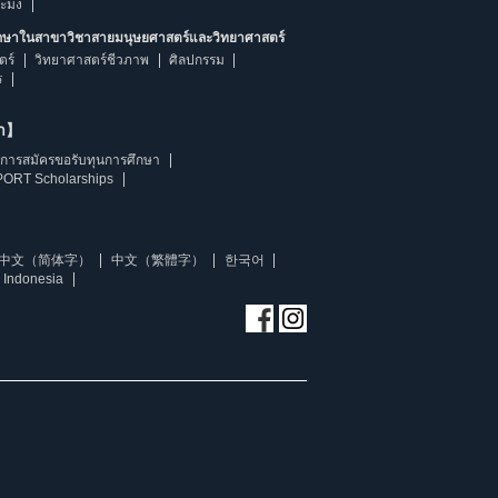
ระมง
ึกษาในสาขาวิชาสายมนุษยศาสตร์และวิทยาศาสตร์
ตร์
วิทยาศาสตร์ชีวภาพ
ศิลปกรรม
ร
ษา】
การสมัครขอรับทุนการศึกษา
ORT Scholarships
中文（简体字）
中文（繁體字）
한국어
 Indonesia