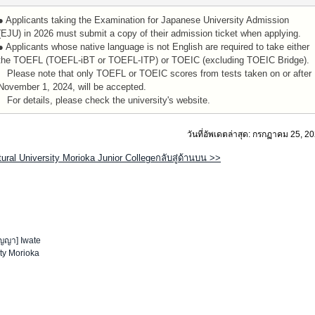
● Applicants taking the Examination for Japanese University Admission
(EJU) in 2026 must submit a copy of their admission ticket when applying.
● Applicants whose native language is not English are required to take either
the TOEFL (TOEFL-iBT or TOEFL-ITP) or TOEIC (excluding TOEIC Bridge).
Please note that only TOEFL or TOEIC scores from tests taken on or after
November 1, 2024, will be accepted.
For details, please check the university's website.
วันที่อัพเดตล่าสุด: กรกฏาคม 25, 2
tural University Morioka Junior Collegeกลับสู่ด้านบน >>
ิญญา]
Iwate
ity Morioka