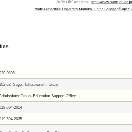
เว็บไซต์ที่เป็นทางการ:
https://www.iwate-pu.ac.jp/
Iwate Prefectural University Morioka Junior Collegeกลับสู่ด้า
dies
020-0693
152-52, Sugo, Takizawa-shi, Iwate
Admissions Group, Education Support Office
019-694-2014
019-694-2035