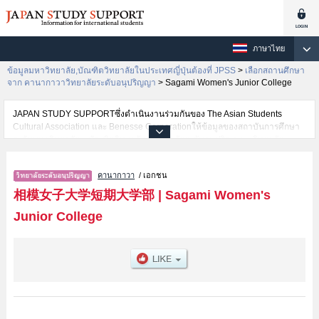
ภาษาไทย
ข้อมูลมหาวิทยาลัย,บัณฑิตวิทยาลัยในประเทศญี่ปุ่นต้องที่ JPSS
>
เลือกสถานศึกษา
จาก คานากาวาวิทยาลัยระดับอนุปริญญา
>
Sagami Women's Junior College
JAPAN STUDY SUPPORTซึ่งดำเนินงานร่วมกันของ The Asian Students
Cultural Association และ Benesse Corporationให้ข้อมูลของสถาบันการศึกษา
ระดับมหาวิทยาลัย・บัณฑิตวิทยาลัย・วิทยาลัยระดับอนุปริญญา・วิทยาลัย
อาชีวศึกษากว่า1,300 แห่งที่กำลังเปิดรับสมัครนักศึกษาต่างชาติอยู่ ที่นี่จะให้
ข้อมูลรายละเอียดเกี่ยวกับSagami Women's Junior College,ข้อมูลจำเป็นสำหรับ
คานากาวา
/ เอกชน
นักศึกษาต่างชาติเช่นข้อมูลของแต่ละคณะ,ข้อมูลการสอบคัดเลือกเข้าศึกษาเช่น
จำนวนคนที่รับสมัครหรือจำนวนคนที่ผ่านการสอบคัดเลือกเป็นต้น,แนะนำสถาน
相模女子大学短期大学部
|
Sagami Women's
ที่,การเดินทางเป็นต้นไว้ด้วยดังนั้นขอเชิญใช้บริการค้นหาข้อมูลตามอัธยาศัย
Junior College