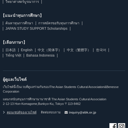
วิทยาศาสตร์บูรณาการ
【แนะนำทุนการศึกษา】
ค้นหาทุนการศึกษา
การสมัครขอรับทุนการศึกษา
JAPAN STUDY SUPPORT Scholarships
【เลือกภาษา】
日本語
English
中文（简体字）
中文（繁體字）
한국어
Tiếng Việt
Bahasa Indonesia
ผู้ดูแลเว็บไซต์
เว็บไซต์นี้เป็นเวบที่ดูแลร่วมกันของThe Asian Students Cultural Association&Benesse
Corporation
แผนกสนับสนุนการศึกษานานาชาติ The Asian Students Cultural Association
2-12-13 Hon-Komagome,Bunkyo-Ku, Tokyo 〒113-8462
คอนเซปต์ของเวบไซต์
ติดต่อสอบถาม