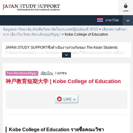
ภาษาไทย
ข้อมูลมหาวิทยาลัย,บัณฑิตวิทยาลัยในประเทศญี่ปุ่นต้องที่ JPSS
>
เลือกสถานศึกษา
จาก เฮียวโกะวิทยาลัยระดับอนุปริญญา
>
Kobe College of Education
JAPAN STUDY SUPPORTซึ่งดำเนินงานร่วมกันของ The Asian Students
Cultural Association และ Benesse Corporationให้ข้อมูลของสถาบันการศึกษา
ระดับมหาวิทยาลัย・บัณฑิตวิทยาลัย・วิทยาลัยระดับอนุปริญญา・วิทยาลัย
อาชีวศึกษากว่า1,300 แห่งที่กำลังเปิดรับสมัครนักศึกษาต่างชาติอยู่ ที่นี่จะให้
ข้อมูลรายละเอียดเกี่ยวกับKobe College of Education,ข้อมูลจำเป็นสำหรับ
เฮียวโกะ
/ เอกชน
นักศึกษาต่างชาติเช่นข้อมูลของแต่ละคณะ,ข้อมูลการสอบคัดเลือกเข้าศึกษาเช่น
จำนวนคนที่รับสมัครหรือจำนวนคนที่ผ่านการสอบคัดเลือกเป็นต้น,แนะนำสถาน
神戸教育短期大学
|
Kobe College of Education
ที่,การเดินทางเป็นต้นไว้ด้วยดังนั้นขอเชิญใช้บริการค้นหาข้อมูลตามอัธยาศัย
Kobe College of Education รายชื่อคณะวิชา