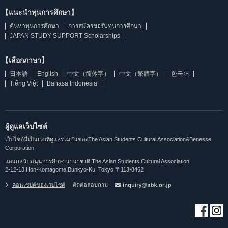
【แนะนำทุนการศึกษา】
ค้นหาทุนการศึกษา
การสมัครขอรับทุนการศึกษา
JAPAN STUDY SUPPORT Scholarships
【เลือกภาษา】
日本語
English
中文（简体字）
中文（繁體字）
한국어
Tiếng Việt
Bahasa Indonesia
ผู้ดูแลเว็บไซต์
เว็บไซต์นี้เป็นเวบที่ดูแลร่วมกันของThe Asian Students Cultural Association&Benesse
Corporation
แผนกสนับสนุนการศึกษานานาชาติ The Asian Students Cultural Association
2-12-13 Hon-Komagome,Bunkyo-Ku, Tokyo 〒113-8462
คอนเซปต์ของเวบไซต์
ติดต่อสอบถาม