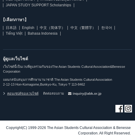
JAPAN STUDY SUPPORT Scholarships
【เลือกภาษา】
日本語
English
中文（简体字）
中文（繁體字）
한국어
Tiếng Việt
Bahasa Indonesia
ผู้ดูแลเว็บไซต์
เว็บไซต์นี้เป็นเวบที่ดูแลร่วมกันของThe Asian Students Cultural Association&Benesse
Corporation
แผนกสนับสนุนการศึกษานานาชาติ The Asian Students Cultural Association
2-12-13 Hon-Komagome,Bunkyo-Ku, Tokyo 〒113-8462
คอนเซปต์ของเวบไซต์
ติดต่อสอบถาม
Copyright(C) 1999-2026 The Asian Students Cultural Association & Benesse
Corporation. All Right Reserved.