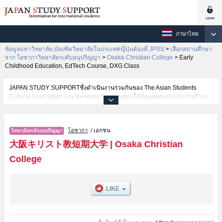
ภาษาไทย
ข้อมูลมหาวิทยาลัย,บัณฑิตวิทยาลัยในประเทศญี่ปุ่นต้องที่ JPSS
>
เลือกสถานศึกษา
จาก โอซากาวิทยาลัยระดับอนุปริญญา
>
Osaka Christian College
>
Early
Childhood Education, EdTech Course, DXG Class
JAPAN STUDY SUPPORTซึ่งดำเนินงานร่วมกันของ The Asian Students
Cultural Association และ Benesse Corporationให้ข้อมูลของสถาบันการศึกษา
ระดับมหาวิทยาลัย・บัณฑิตวิทยาลัย・วิทยาลัยระดับอนุปริญญา・วิทยาลัย
อาชีวศึกษากว่า1,300 แห่งที่กำลังเปิดรับสมัครนักศึกษาต่างชาติอยู่ ที่นี่จะให้
ข้อมูลรายละเอียดเกี่ยวกับOsaka Christian College,ข้อมูลจำเป็นสำหรับนักศึกษา
โอซากา
/ เอกชน
ต่างชาติเช่นข้อมูลของแต่ละคณะ,ข้อมูลการสอบคัดเลือกเข้าศึกษาเช่นจำนวนคน
ที่รับสมัครหรือจำนวนคนที่ผ่านการสอบคัดเลือกเป็นต้น,แนะนำสถานที่,การเดิน
大阪キリスト教短期大学
|
Osaka Christian
ทางเป็นต้นไว้ด้วยดังนั้นขอเชิญใช้บริการค้นหาข้อมูลตามอัธยาศัย
College