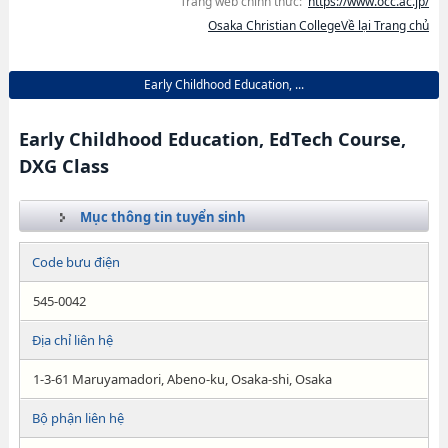
Trang web chính thức:
https://www.occ.ac.jp/
Osaka Christian CollegeVề lại Trang chủ
Early Childhood Education, ...
Early Childhood Education, EdTech Course,
DXG Class
Mục thông tin tuyển sinh
Code bưu điện
545-0042
Địa chỉ liên hệ
1-3-61 Maruyamadori, Abeno-ku, Osaka-shi, Osaka
Bộ phận liên hệ