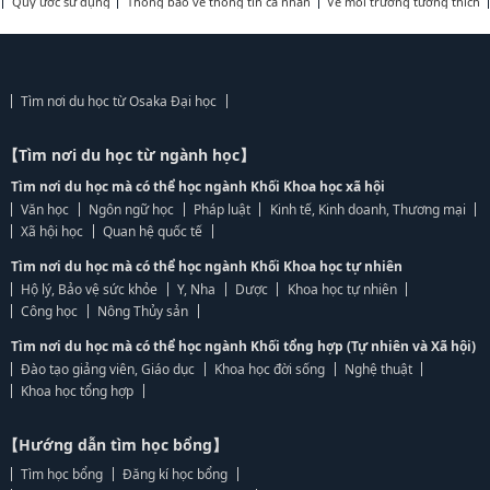
Quy ước sử dụng
Thông báo về thông tin cá nhân
Về môi trường tương thích
Tìm nơi du học từ Osaka Đại học
【Tìm nơi du học từ ngành học】
Tìm nơi du học mà có thể học ngành Khối Khoa học xã hội
Văn học
Ngôn ngữ học
Pháp luật
Kinh tế, Kinh doanh, Thương mại
Xã hội học
Quan hệ quốc tế
Tìm nơi du học mà có thể học ngành Khối Khoa học tự nhiên
Hộ lý, Bảo vệ sức khỏe
Y, Nha
Dược
Khoa học tự nhiên
Công học
Nông Thủy sản
Tìm nơi du học mà có thể học ngành Khối tổng hợp (Tự nhiên và Xã hội)
Đào tạo giảng viên, Giáo dục
Khoa học đời sống
Nghệ thuật
Khoa học tổng hợp
【Hướng dẫn tìm học bổng】
Tìm học bổng
Đăng kí học bổng