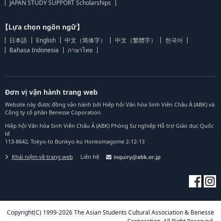
JAPAN STUDY SUPPORT Scholarships
【Lựa chọn ngôn ngữ】
日本語
English
中文（简体字）
中文（繁體字）
한국어
Bahasa Indonesia
ภาษาไทย
Đơn vị vận hành trang web
Website này được đồng vận hành bởi Hiệp hội Văn hóa Sinh Viên Châu Á (ABK) và
Công ty cổ phần Benesse Coporation.
Hiệp hội Văn hóa Sinh Viên Châu Á (ABK) Phòng Sự nghiệp Hỗ trợ Giáo dục Quốc
tế
113-8642, Tokyo-to Bunkyo-ku Honkomagome 2-12-13
Khái niệm về trang web
Liên hệ
Copyright(C) 1999-2026 The Asian Students Cultural Association & Benesse