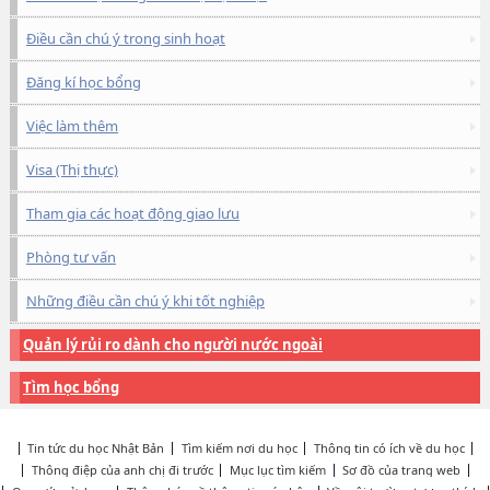
Điều cần chú ý trong sinh hoạt
Đăng kí học bổng
Việc làm thêm
Visa (Thị thực)
Tham gia các hoạt động giao lưu
Phòng tư vấn
Những điều cần chú ý khi tốt nghiệp
Quản lý rủi ro dành cho người nước ngoài
Tìm học bổng
Tin tức du học Nhật Bản
Tìm kiếm nơi du học
Thông tin có ích về du học
Thông điệp của anh chị đi trước
Mục lục tìm kiếm
Sơ đồ của trang web