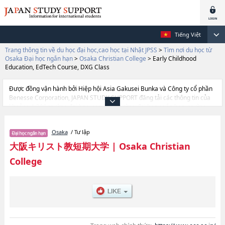
Tiếng Việt
Trang thông tin về du học đại học,cao học tại Nhật JPSS
>
Tìm nơi du học từ
Osaka Đại học ngắn hạn
>
Osaka Christian College
>
Early Childhood
Education, EdTech Course, DXG Class
Được đồng vận hành bởi Hiệp hội Asia Gakusei Bunka và Công ty cổ phần
Benesse Corporation, JAPAN STUDY SUPPORT đăng tải các thông tin của
khoảng 1.300 trường đại học, cao học, trường đại học ngắn hạn, trường
chuyên môn đang tiếp nhận du học sinh.
Tại đây có đăng các thông tin chi tiết về Osaka Christian College, và thông
Osaka
/ Tư lập
tin cần thiết dành cho du học sinh, như là về các Ngành Early Childhood
Education, EdTech Course, DXG Class, thông tin về từng ngành học, thông
大阪キリスト教短期大学
|
Osaka Christian
tin liên quan đến thi tuyển như số lượng tuyển sinh, số lượng trúng tuyển,
College
cở sở trang thiết bị, hướng dẫn địa điểm v.v...