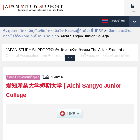
ภาษาไทย
ข้อมูลมหาวิทยาลัย,บัณฑิตวิทยาลัยในประเทศญี่ปุ่นต้องที่ JPSS
>
เลือกสถานศึกษา
จาก ไอจิวิทยาลัยระดับอนุปริญญา
>
Aichi Sangyo Junior College
JAPAN STUDY SUPPORTซึ่งดำเนินงานร่วมกันของ The Asian Students
Cultural Association และ Benesse Corporationให้ข้อมูลของสถาบันการศึกษา
ระดับมหาวิทยาลัย・บัณฑิตวิทยาลัย・วิทยาลัยระดับอนุปริญญา・วิทยาลัย
อาชีวศึกษากว่า1,300 แห่งที่กำลังเปิดรับสมัครนักศึกษาต่างชาติอยู่ ที่นี่จะให้
ข้อมูลรายละเอียดเกี่ยวกับAichi Sangyo Junior College,ข้อมูลจำเป็นสำหรับ
ไอจิ
/ เอกชน
นักศึกษาต่างชาติเช่นข้อมูลของแต่ละคณะ,ข้อมูลการสอบคัดเลือกเข้าศึกษาเช่น
จำนวนคนที่รับสมัครหรือจำนวนคนที่ผ่านการสอบคัดเลือกเป็นต้น,แนะนำสถาน
愛知産業大学短期大学
|
Aichi Sangyo Junior
ที่,การเดินทางเป็นต้นไว้ด้วยดังนั้นขอเชิญใช้บริการค้นหาข้อมูลตามอัธยาศัย
College