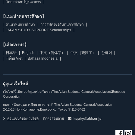
วิทยาศาสตร์บูรณาการ
【แนะนำทุนการศึกษา】
ค้นหาทุนการศึกษา
การสมัครขอรับทุนการศึกษา
JAPAN STUDY SUPPORT Scholarships
【เลือกภาษา】
日本語
English
中文（简体字）
中文（繁體字）
한국어
Tiếng Việt
Bahasa Indonesia
ผู้ดูแลเว็บไซต์
เว็บไซต์นี้เป็นเวบที่ดูแลร่วมกันของThe Asian Students Cultural Association&Benesse
Corporation
แผนกสนับสนุนการศึกษานานาชาติ The Asian Students Cultural Association
2-12-13 Hon-Komagome,Bunkyo-Ku, Tokyo 〒113-8462
คอนเซปต์ของเวบไซต์
ติดต่อสอบถาม