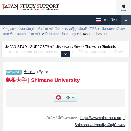
ภาษาไทย
ข้อมูลมหาวิทยาลัย,บัณฑิตวิทยาลัยในประเทศญี่ปุ่นต้องที่ JPSS
>
เลือกสถานศึกษา
จาก ชิมาเนะมหาวิทยาลัย
>
Shimane University
>
Law and Literature
JAPAN STUDY SUPPORTซึ่งดำเนินงานร่วมกันของ The Asian Students
Cultural Association และ Benesse Corporationให้ข้อมูลของสถาบันการศึกษา
ระดับมหาวิทยาลัย・บัณฑิตวิทยาลัย・วิทยาลัยระดับอนุปริญญา・วิทยาลัย
อาชีวศึกษากว่า1,300 แห่งที่กำลังเปิดรับสมัครนักศึกษาต่างชาติอยู่ ที่นี่จะให้
ข้อมูลรายละเอียดเกี่ยวกับShimane University,ข้อมูลจำเป็นสำหรับนักศึกษาต่าง
ชิมาเนะ
/ รัฐบาล
ชาติเช่นข้อมูลของแต่ละคณะ,ข้อมูลการสอบคัดเลือกเข้าศึกษาเช่นจำนวนคนที่รับ
สมัครหรือจำนวนคนที่ผ่านการสอบคัดเลือกเป็นต้น,แนะนำสถานที่,การเดินทาง
島根大学
|
Shimane University
เป็นต้นไว้ด้วยดังนั้นขอเชิญใช้บริการค้นหาข้อมูลตามอัธยาศัย
เว็บไซต์ที่เป็นทางการ:
https://www.shimane-u.ac.jp/
Shimane Universityกลับสู่ด้านบน