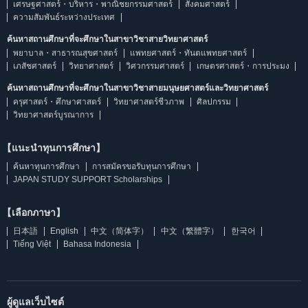
เศรษฐศาสตร์・บริหาร・พาณิชยกรรมศาสตร์
สังคมศาสตร์
ความสัมพันธ์ระหว่างประเทศ
ค้นหาสถานศึกษาที่จะศึกษาในสาขาวิชาสายวิทยาศาสตร์
พยาบาล・สาธารณสุขศาสตร์
แพทยศาสตร์・ทันตแพทยศาสตร์
เภสัชศาสตร์
วิทยาศาสตร์
วิศวกรรมศาสตร์
เกษตรศาสตร์・การประมง
ค้นหาสถานศึกษาที่จะศึกษาในสาขาวิชาสายมนุษยศาสตร์และวิทยาศาสตร์
ครุศาสตร์・ศึกษาศาสตร์
วิทยาศาสตร์ชีวภาพ
ศิลปกรรม
วิทยาศาสตร์บูรณาการ
【แนะนำทุนการศึกษา】
ค้นหาทุนการศึกษา
การสมัครขอรับทุนการศึกษา
JAPAN STUDY SUPPORT Scholarships
【เลือกภาษา】
日本語
English
中文（简体字）
中文（繁體字）
한국어
Tiếng Việt
Bahasa Indonesia
ผู้ดูแลเว็บไซต์