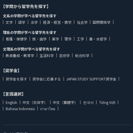
【学問から留学先を探す】
文系の学問が学べる留学先を探す
文学
語学
法学
経済・経営・商学
社会学
国際関係学
理系の学問が学べる留学先を探す
看護・保健学
医・歯学
薬学
理学
工学
農・水産学
文理系の学問が学べる留学先を探す
教員養成・教育学
生活科学
芸術学
総合科学
【奨学金】
奨学金を探す
奨学金に応募する
JAPAN STUDY SUPPORT奨学金
【言語選択】
English
中文（简体字）
中文（繁體字）
한국어
Tiếng Việt
Bahasa Indonesia
ภาษาไทย