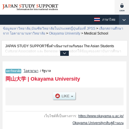
ภาษาไทย
ข้อมูลมหาวิทยาลัย,บัณฑิตวิทยาลัยในประเทศญี่ปุ่นต้องที่ JPSS
>
เลือกสถานศึกษา
จาก โอคายามามหาวิทยาลัย
>
Okayama University
>
Medical School
JAPAN STUDY SUPPORTซึ่งดำเนินงานร่วมกันของ The Asian Students
Cultural Association และ Benesse Corporationให้ข้อมูลของสถาบันการศึกษา
ระดับมหาวิทยาลัย・บัณฑิตวิทยาลัย・วิทยาลัยระดับอนุปริญญา・วิทยาลัย
อาชีวศึกษากว่า1,300 แห่งที่กำลังเปิดรับสมัครนักศึกษาต่างชาติอยู่ ที่นี่จะให้
ข้อมูลรายละเอียดเกี่ยวกับOkayama University,ข้อมูลจำเป็นสำหรับนักศึกษาต่าง
โอคายามา
/ รัฐบาล
ชาติเช่นข้อมูลของแต่ละคณะ,ข้อมูลการสอบคัดเลือกเข้าศึกษาเช่นจำนวนคนที่รับ
สมัครหรือจำนวนคนที่ผ่านการสอบคัดเลือกเป็นต้น,แนะนำสถานที่,การเดินทาง
岡山大学
|
Okayama University
เป็นต้นไว้ด้วยดังนั้นขอเชิญใช้บริการค้นหาข้อมูลตามอัธยาศัย
เว็บไซต์ที่เป็นทางการ:
https://www.okayama-u.ac.jp/
Okayama Universityกลับสู่ด้านบน