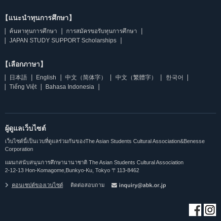
【แนะนำทุนการศึกษา】
ค้นหาทุนการศึกษา
การสมัครขอรับทุนการศึกษา
JAPAN STUDY SUPPORT Scholarships
【เลือกภาษา】
日本語
English
中文（简体字）
中文（繁體字）
한국어
Tiếng Việt
Bahasa Indonesia
ผู้ดูแลเว็บไซต์
เว็บไซต์นี้เป็นเวบที่ดูแลร่วมกันของThe Asian Students Cultural Association&Benesse
Corporation
แผนกสนับสนุนการศึกษานานาชาติ The Asian Students Cultural Association
2-12-13 Hon-Komagome,Bunkyo-Ku, Tokyo 〒113-8462
คอนเซปต์ของเวบไซต์
ติดต่อสอบถาม