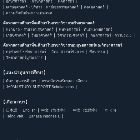
อักษรศาสตร์
ภาษาศาสตร์
นิติศาสตร์
เศรษฐศาสตร์・บริหาร・พาณิชยกรรมศาสตร์
สังคมศาสตร์
ความสัมพันธ์ระหว่างประเทศ
ค้นหาสถานศึกษาที่จะศึกษาในสาขาวิชาสายวิทยาศาสตร์
พยาบาล・สาธารณสุขศาสตร์
แพทยศาสตร์・ทันตแพทยศาสตร์
เภสัชศาสตร์
วิทยาศาสตร์
วิศวกรรมศาสตร์
เกษตรศาสตร์・การประมง
ค้นหาสถานศึกษาที่จะศึกษาในสาขาวิชาสายมนุษยศาสตร์และวิทยาศาสตร์
ครุศาสตร์・ศึกษาศาสตร์
วิทยาศาสตร์ชีวภาพ
ศิลปกรรม
วิทยาศาสตร์บูรณาการ
【แนะนำทุนการศึกษา】
ค้นหาทุนการศึกษา
การสมัครขอรับทุนการศึกษา
JAPAN STUDY SUPPORT Scholarships
【เลือกภาษา】
日本語
English
中文（简体字）
中文（繁體字）
한국어
Tiếng Việt
Bahasa Indonesia