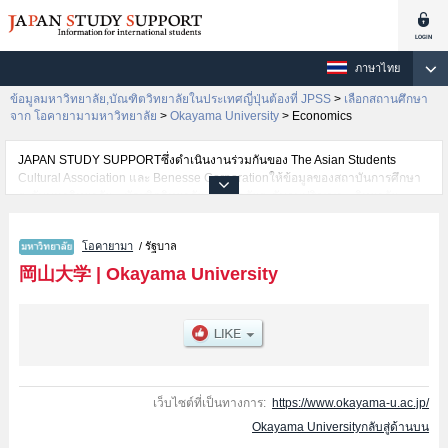
ภาษาไทย
ข้อมูลมหาวิทยาลัย,บัณฑิตวิทยาลัยในประเทศญี่ปุ่นต้องที่ JPSS
>
เลือกสถานศึกษา
จาก โอคายามามหาวิทยาลัย
>
Okayama University
>
Economics
JAPAN STUDY SUPPORTซึ่งดำเนินงานร่วมกันของ The Asian Students
Cultural Association และ Benesse Corporationให้ข้อมูลของสถาบันการศึกษา
ระดับมหาวิทยาลัย・บัณฑิตวิทยาลัย・วิทยาลัยระดับอนุปริญญา・วิทยาลัย
อาชีวศึกษากว่า1,300 แห่งที่กำลังเปิดรับสมัครนักศึกษาต่างชาติอยู่ ที่นี่จะให้
ข้อมูลรายละเอียดเกี่ยวกับOkayama University,ข้อมูลจำเป็นสำหรับนักศึกษาต่าง
โอคายามา
/ รัฐบาล
ชาติเช่นข้อมูลของแต่ละคณะ,ข้อมูลการสอบคัดเลือกเข้าศึกษาเช่นจำนวนคนที่รับ
สมัครหรือจำนวนคนที่ผ่านการสอบคัดเลือกเป็นต้น,แนะนำสถานที่,การเดินทาง
岡山大学
|
Okayama University
เป็นต้นไว้ด้วยดังนั้นขอเชิญใช้บริการค้นหาข้อมูลตามอัธยาศัย
เว็บไซต์ที่เป็นทางการ:
https://www.okayama-u.ac.jp/
Okayama Universityกลับสู่ด้านบน