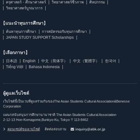
ครุศาสตร์・ศึกษาศาสตร์
วิทยาศาสตร์ชีวภาพ
ศิลปกรรม
วิทยาศาสตร์บูรณาการ
【แนะนำทุนการศึกษา】
ค้นหาทุนการศึกษา
การสมัครขอรับทุนการศึกษา
JAPAN STUDY SUPPORT Scholarships
【เลือกภาษา】
日本語
English
中文（简体字）
中文（繁體字）
한국어
Tiếng Việt
Bahasa Indonesia
ผู้ดูแลเว็บไซต์
เว็บไซต์นี้เป็นเวบที่ดูแลร่วมกันของThe Asian Students Cultural Association&Benesse
Corporation
แผนกสนับสนุนการศึกษานานาชาติ The Asian Students Cultural Association
2-12-13 Hon-Komagome,Bunkyo-Ku, Tokyo 〒113-8462
คอนเซปต์ของเวบไซต์
ติดต่อสอบถาม