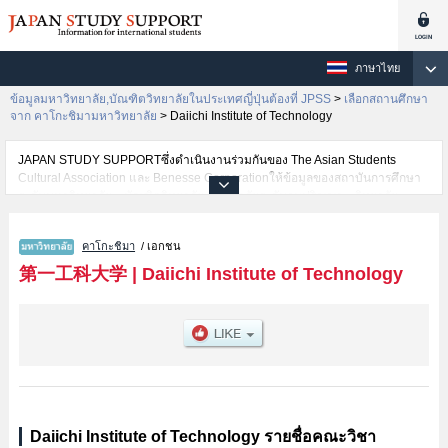
ภาษาไทย
ข้อมูลมหาวิทยาลัย,บัณฑิตวิทยาลัยในประเทศญี่ปุ่นต้องที่ JPSS
>
เลือกสถานศึกษา
จาก คาโกะชิมามหาวิทยาลัย
>
Daiichi Institute of Technology
JAPAN STUDY SUPPORTซึ่งดำเนินงานร่วมกันของ The Asian Students
Cultural Association และ Benesse Corporationให้ข้อมูลของสถาบันการศึกษา
ระดับมหาวิทยาลัย・บัณฑิตวิทยาลัย・วิทยาลัยระดับอนุปริญญา・วิทยาลัย
อาชีวศึกษากว่า1,300 แห่งที่กำลังเปิดรับสมัครนักศึกษาต่างชาติอยู่ ที่นี่จะให้
ข้อมูลรายละเอียดเกี่ยวกับDaiichi Institute of Technology,ข้อมูลจำเป็นสำหรับ
คาโกะชิมา
/ เอกชน
นักศึกษาต่างชาติเช่นข้อมูลของแต่ละคณะ,ข้อมูลการสอบคัดเลือกเข้าศึกษาเช่น
จำนวนคนที่รับสมัครหรือจำนวนคนที่ผ่านการสอบคัดเลือกเป็นต้น,แนะนำสถาน
第一工科大学
|
Daiichi Institute of Technology
ที่,การเดินทางเป็นต้นไว้ด้วยดังนั้นขอเชิญใช้บริการค้นหาข้อมูลตามอัธยาศัย
Daiichi Institute of Technology รายชื่อคณะวิชา