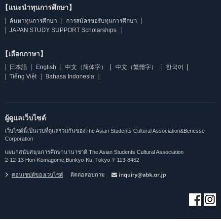
【แนะนำทุนการศึกษา】
ค้นหาทุนการศึกษา
การสมัครขอรับทุนการศึกษา
JAPAN STUDY SUPPORT Scholarships
【เลือกภาษา】
日本語
English
中文（简体字）
中文（繁體字）
한국어
Tiếng Việt
Bahasa Indonesia
ผู้ดูแลเว็บไซต์
เว็บไซต์นี้เป็นเวบที่ดูแลร่วมกันของThe Asian Students Cultural Association&Benesse
Corporation
แผนกสนับสนุนการศึกษานานาชาติ The Asian Students Cultural Association
2-12-13 Hon-Komagome,Bunkyo-Ku, Tokyo 〒113-8462
คอนเซปต์ของเวบไซต์
ติดต่อสอบถาม