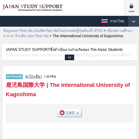
ภาษาไทย
ข้อมูลมหาวิทยาลัย,บัณฑิตวิทยาลัยในประเทศญี่ปุ่นต้องที่ JPSS
>
เลือกสถานศึกษา
จาก คาโกะชิมามหาวิทยาลัย
>
The International University of Kagoshima
JAPAN STUDY SUPPORTซึ่งดำเนินงานร่วมกันของ The Asian Students
Cultural Association และ Benesse Corporationให้ข้อมูลของสถาบันการศึกษา
ระดับมหาวิทยาลัย・บัณฑิตวิทยาลัย・วิทยาลัยระดับอนุปริญญา・วิทยาลัย
อาชีวศึกษากว่า1,300 แห่งที่กำลังเปิดรับสมัครนักศึกษาต่างชาติอยู่ ที่นี่จะให้
ข้อมูลรายละเอียดเกี่ยวกับThe International University of Kagoshima,ข้อมูล
คาโกะชิมา
/ เอกชน
จำเป็นสำหรับนักศึกษาต่างชาติเช่นข้อมูลของแต่ละคณะ,ข้อมูลการสอบคัดเลือก
เข้าศึกษาเช่นจำนวนคนที่รับสมัครหรือจำนวนคนที่ผ่านการสอบคัดเลือก
鹿児島国際大学
|
The International University of
เป็นต้น,แนะนำสถานที่,การเดินทางเป็นต้นไว้ด้วยดังนั้นขอเชิญใช้บริการค้นหา
Kagoshima
ข้อมูลตามอัธยาศัย