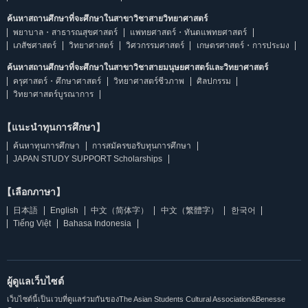
ค้นหาสถานศึกษาที่จะศึกษาในสาขาวิชาสายวิทยาศาสตร์
พยาบาล・สาธารณสุขศาสตร์
แพทยศาสตร์・ทันตแพทยศาสตร์
เภสัชศาสตร์
วิทยาศาสตร์
วิศวกรรมศาสตร์
เกษตรศาสตร์・การประมง
ค้นหาสถานศึกษาที่จะศึกษาในสาขาวิชาสายมนุษยศาสตร์และวิทยาศาสตร์
ครุศาสตร์・ศึกษาศาสตร์
วิทยาศาสตร์ชีวภาพ
ศิลปกรรม
วิทยาศาสตร์บูรณาการ
【แนะนำทุนการศึกษา】
ค้นหาทุนการศึกษา
การสมัครขอรับทุนการศึกษา
JAPAN STUDY SUPPORT Scholarships
【เลือกภาษา】
日本語
English
中文（简体字）
中文（繁體字）
한국어
Tiếng Việt
Bahasa Indonesia
ผู้ดูแลเว็บไซต์
เว็บไซต์นี้เป็นเวบที่ดูแลร่วมกันของThe Asian Students Cultural Association&Benesse