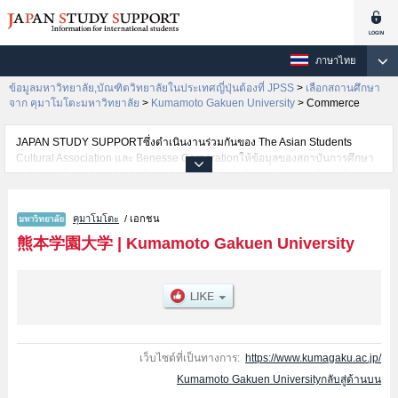
ภาษาไทย
ข้อมูลมหาวิทยาลัย,บัณฑิตวิทยาลัยในประเทศญี่ปุ่นต้องที่ JPSS
>
เลือกสถานศึกษา
จาก คุมาโมโตะมหาวิทยาลัย
>
Kumamoto Gakuen University
>
Commerce
JAPAN STUDY SUPPORTซึ่งดำเนินงานร่วมกันของ The Asian Students
Cultural Association และ Benesse Corporationให้ข้อมูลของสถาบันการศึกษา
ระดับมหาวิทยาลัย・บัณฑิตวิทยาลัย・วิทยาลัยระดับอนุปริญญา・วิทยาลัย
อาชีวศึกษากว่า1,300 แห่งที่กำลังเปิดรับสมัครนักศึกษาต่างชาติอยู่ ที่นี่จะให้
ข้อมูลรายละเอียดเกี่ยวกับKumamoto Gakuen University,ข้อมูลจำเป็นสำหรับ
คุมาโมโตะ
/ เอกชน
นักศึกษาต่างชาติเช่นข้อมูลของแต่ละคณะ,ข้อมูลการสอบคัดเลือกเข้าศึกษาเช่น
จำนวนคนที่รับสมัครหรือจำนวนคนที่ผ่านการสอบคัดเลือกเป็นต้น,แนะนำสถาน
熊本学園大学
|
Kumamoto Gakuen University
ที่,การเดินทางเป็นต้นไว้ด้วยดังนั้นขอเชิญใช้บริการค้นหาข้อมูลตามอัธยาศัย
เว็บไซต์ที่เป็นทางการ:
https://www.kumagaku.ac.jp/
Kumamoto Gakuen Universityกลับสู่ด้านบน