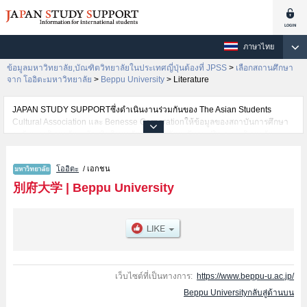
ภาษาไทย
ข้อมูลมหาวิทยาลัย,บัณฑิตวิทยาลัยในประเทศญี่ปุ่นต้องที่ JPSS
>
เลือกสถานศึกษา
จาก โออิตะมหาวิทยาลัย
>
Beppu University
>
Literature
JAPAN STUDY SUPPORTซึ่งดำเนินงานร่วมกันของ The Asian Students
Cultural Association และ Benesse Corporationให้ข้อมูลของสถาบันการศึกษา
ระดับมหาวิทยาลัย・บัณฑิตวิทยาลัย・วิทยาลัยระดับอนุปริญญา・วิทยาลัย
อาชีวศึกษากว่า1,300 แห่งที่กำลังเปิดรับสมัครนักศึกษาต่างชาติอยู่ ที่นี่จะให้
ข้อมูลรายละเอียดเกี่ยวกับBeppu University,ข้อมูลจำเป็นสำหรับนักศึกษาต่าง
โออิตะ
/ เอกชน
ชาติเช่นข้อมูลของแต่ละคณะ,ข้อมูลการสอบคัดเลือกเข้าศึกษาเช่นจำนวนคนที่รับ
สมัครหรือจำนวนคนที่ผ่านการสอบคัดเลือกเป็นต้น,แนะนำสถานที่,การเดินทาง
別府大学
|
Beppu University
เป็นต้นไว้ด้วยดังนั้นขอเชิญใช้บริการค้นหาข้อมูลตามอัธยาศัย
เว็บไซต์ที่เป็นทางการ:
https://www.beppu-u.ac.jp/
Beppu Universityกลับสู่ด้านบน