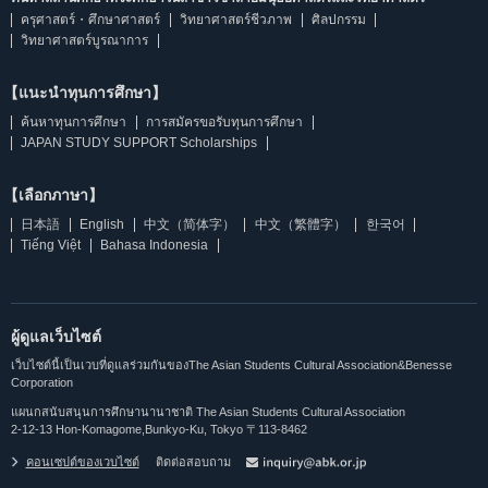
ครุศาสตร์・ศึกษาศาสตร์
วิทยาศาสตร์ชีวภาพ
ศิลปกรรม
วิทยาศาสตร์บูรณาการ
【แนะนำทุนการศึกษา】
ค้นหาทุนการศึกษา
การสมัครขอรับทุนการศึกษา
JAPAN STUDY SUPPORT Scholarships
【เลือกภาษา】
日本語
English
中文（简体字）
中文（繁體字）
한국어
Tiếng Việt
Bahasa Indonesia
ผู้ดูแลเว็บไซต์
เว็บไซต์นี้เป็นเวบที่ดูแลร่วมกันของThe Asian Students Cultural Association&Benesse
Corporation
แผนกสนับสนุนการศึกษานานาชาติ The Asian Students Cultural Association
2-12-13 Hon-Komagome,Bunkyo-Ku, Tokyo 〒113-8462
คอนเซปต์ของเวบไซต์
ติดต่อสอบถาม