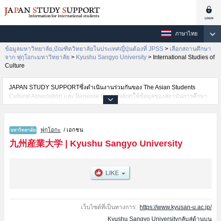
ภาษาไทย
ข้อมูลมหาวิทยาลัย,บัณฑิตวิทยาลัยในประเทศญี่ปุ่นต้องที่ JPSS
>
เลือกสถานศึกษา
จาก ฟุกุโอกะมหาวิทยาลัย
>
Kyushu Sangyo University
>
International Studies of
Culture
JAPAN STUDY SUPPORTซึ่งดำเนินงานร่วมกันของ The Asian Students
Cultural Association และ Benesse Corporationให้ข้อมูลของสถาบันการศึกษา
ระดับมหาวิทยาลัย・บัณฑิตวิทยาลัย・วิทยาลัยระดับอนุปริญญา・วิทยาลัย
อาชีวศึกษากว่า1,300 แห่งที่กำลังเปิดรับสมัครนักศึกษาต่างชาติอยู่ ที่นี่จะให้
ข้อมูลรายละเอียดเกี่ยวกับKyushu Sangyo University,ข้อมูลจำเป็นสำหรับ
ฟุกุโอกะ
/ เอกชน
นักศึกษาต่างชาติเช่นข้อมูลของแต่ละคณะ,ข้อมูลการสอบคัดเลือกเข้าศึกษาเช่น
จำนวนคนที่รับสมัครหรือจำนวนคนที่ผ่านการสอบคัดเลือกเป็นต้น,แนะนำสถาน
九州産業大学
|
Kyushu Sangyo University
ที่,การเดินทางเป็นต้นไว้ด้วยดังนั้นขอเชิญใช้บริการค้นหาข้อมูลตามอัธยาศัย
เว็บไซต์ที่เป็นทางการ:
https://www.kyusan-u.ac.jp/
Kyushu Sangyo Universityกลับสู่ด้านบน