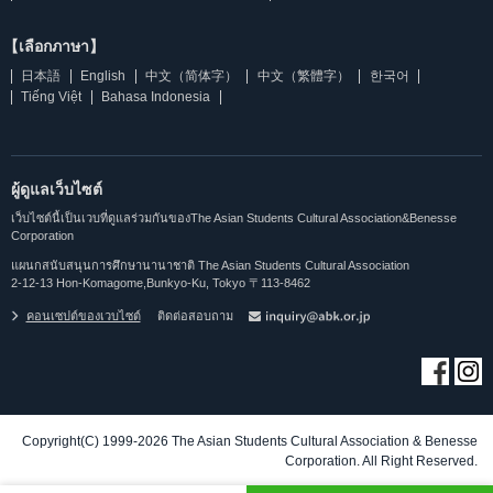
【เลือกภาษา】
日本語
English
中文（简体字）
中文（繁體字）
한국어
Tiếng Việt
Bahasa Indonesia
ผู้ดูแลเว็บไซต์
เว็บไซต์นี้เป็นเวบที่ดูแลร่วมกันของThe Asian Students Cultural Association&Benesse
Corporation
แผนกสนับสนุนการศึกษานานาชาติ The Asian Students Cultural Association
2-12-13 Hon-Komagome,Bunkyo-Ku, Tokyo 〒113-8462
คอนเซปต์ของเวบไซต์
ติดต่อสอบถาม
Copyright(C) 1999-2026 The Asian Students Cultural Association & Benesse
Corporation. All Right Reserved.