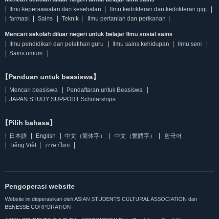
Ilmu keperaawatan dan kesehatan
Ilmu kedokteran dan kedokteran gigi
farmasi
Sains
Teknik
Ilmu pertanian dan perikanan
Mencari sekolah diluar negeri untuk belajar Ilmu sosial sains
Ilmu pendidikan dan pelatihan guru
Ilmu sains kehidupan
Ilmu seni
Sains umum
【Panduan untuk beasiswa】
Mencari beasiswa
Pendaftaran untuk Beasiswa
JAPAN STUDY SUPPORT Scholarships
【Pilih bahasa】
日本語
English
中文（简体字）
中文（繁體字）
한국어
Tiếng Việt
ภาษาไทย
Pengoperasi website
Website ini dioperasikan oleh ASIAN STUDENTS CULTURAL ASSOCIATION dan
BENESSE CORPORATION