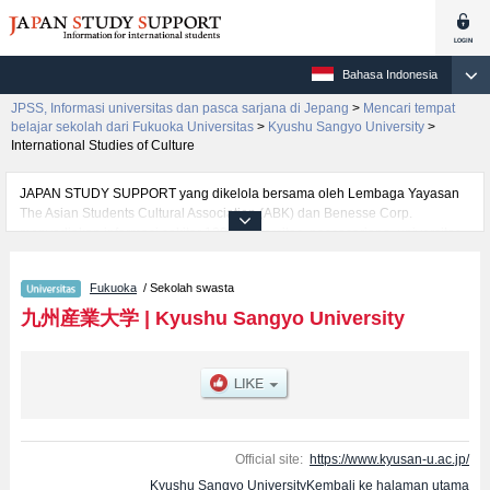
Bahasa Indonesia
JPSS, Informasi universitas dan pasca sarjana di Jepang
>
Mencari tempat
belajar sekolah dari Fukuoka Universitas
>
Kyushu Sangyo University
>
International Studies of Culture
JAPAN STUDY SUPPORT yang dikelola bersama oleh Lembaga Yayasan
The Asian Students Cultural Association (ABK) dan Benesse Corp.
menyediakan informasi sekitar 1300 universitas, pascasarjana, universitas
yunior, akademi kejuruan yang siap menerima mahasiswa(i) mancanegara.
Tersedia informasi rinci mengenai Kyushu Sangyo University, mencakup
Fukuoka
/ Sekolah swasta
informasi per fakultas seperti Fakultas EconomicsatauFakultas Faculty of
CommerceatauFakultas Faculty of Science and EngineeringatauFakultas
九州産業大学
|
Kyushu Sangyo University
Fine ArtsatauFakultas International Studies of CultureatauFakultas Faculty
of LifeScienceatauFakultas Faculty of Architecture and Civil
EngineeringatauFakultas Faculty of Human SciencesatauFakultas Faculty
of Collaborative Regional Development, serta berbagai informasi yang
berguna bagi mahasiswa(i) mancanegara seperti kuota untuk jumlah
pendaftar dan jumlah kelulusan ujian masuk mahasiswa(i) mancanegara,
informasi mengenai ujian masuk, prasarana kampus, akses jalan, dan
Official site:
https://www.kyusan-u.ac.jp/
lainnya. Silakan memanfaatkannya.
Kyushu Sangyo UniversityKembali ke halaman utama