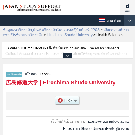
ภาษาไทย
ข้อมูลมหาวิทยาลัย,บัณฑิตวิทยาลัยในประเทศญี่ปุ่นต้องที่ JPSS
>
เลือกสถานศึกษา
จาก ฮิโรชิมามหาวิทยาลัย
>
Hiroshima Shudo University
>
Health Sciences
JAPAN STUDY SUPPORTซึ่งดำเนินงานร่วมกันของ The Asian Students
Cultural Association และ Benesse Corporationให้ข้อมูลของสถาบันการศึกษา
ระดับมหาวิทยาลัย・บัณฑิตวิทยาลัย・วิทยาลัยระดับอนุปริญญา・วิทยาลัย
อาชีวศึกษากว่า1,300 แห่งที่กำลังเปิดรับสมัครนักศึกษาต่างชาติอยู่ ที่นี่จะให้
ข้อมูลรายละเอียดเกี่ยวกับHiroshima Shudo University,ข้อมูลจำเป็นสำหรับ
ฮิโรชิมา
/ เอกชน
นักศึกษาต่างชาติเช่นข้อมูลของแต่ละคณะ,ข้อมูลการสอบคัดเลือกเข้าศึกษาเช่น
จำนวนคนที่รับสมัครหรือจำนวนคนที่ผ่านการสอบคัดเลือกเป็นต้น,แนะนำสถาน
広島修道大学
|
Hiroshima Shudo University
ที่,การเดินทางเป็นต้นไว้ด้วยดังนั้นขอเชิญใช้บริการค้นหาข้อมูลตามอัธยาศัย
เว็บไซต์ที่เป็นทางการ:
https://www.shudo-u.ac.jp/
Hiroshima Shudo Universityกลับสู่ด้านบน