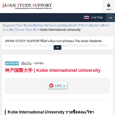
ภาษาไทย
ข้อมูลมหาวิทยาลัย,บัณฑิตวิทยาลัยในประเทศญี่ปุ่นต้องที่ JPSS
>
เลือกสถานศึกษา
จาก เฮียวโกะมหาวิทยาลัย
>
Kobe International University
JAPAN STUDY SUPPORTซึ่งดำเนินงานร่วมกันของ The Asian Students
Cultural Association และ Benesse Corporationให้ข้อมูลของสถาบันการศึกษา
ระดับมหาวิทยาลัย・บัณฑิตวิทยาลัย・วิทยาลัยระดับอนุปริญญา・วิทยาลัย
อาชีวศึกษากว่า1,300 แห่งที่กำลังเปิดรับสมัครนักศึกษาต่างชาติอยู่ ที่นี่จะให้
ข้อมูลรายละเอียดเกี่ยวกับKobe International University,ข้อมูลจำเป็นสำหรับ
เฮียวโกะ
/ เอกชน
นักศึกษาต่างชาติเช่นข้อมูลของแต่ละคณะ,ข้อมูลการสอบคัดเลือกเข้าศึกษาเช่น
จำนวนคนที่รับสมัครหรือจำนวนคนที่ผ่านการสอบคัดเลือกเป็นต้น,แนะนำสถาน
神戸国際大学
|
Kobe International University
ที่,การเดินทางเป็นต้นไว้ด้วยดังนั้นขอเชิญใช้บริการค้นหาข้อมูลตามอัธยาศัย
Kobe International University รายชื่อคณะวิชา