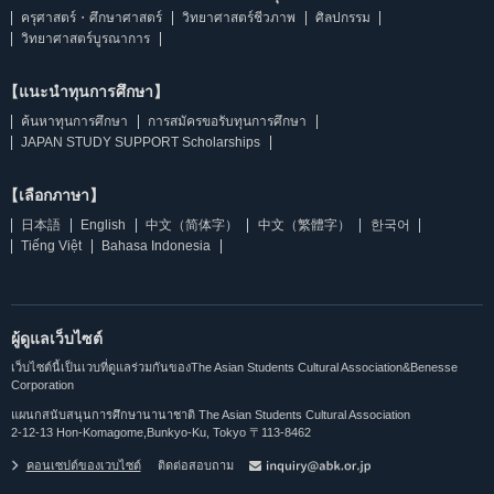
ครุศาสตร์・ศึกษาศาสตร์
วิทยาศาสตร์ชีวภาพ
ศิลปกรรม
วิทยาศาสตร์บูรณาการ
【แนะนำทุนการศึกษา】
ค้นหาทุนการศึกษา
การสมัครขอรับทุนการศึกษา
JAPAN STUDY SUPPORT Scholarships
【เลือกภาษา】
日本語
English
中文（简体字）
中文（繁體字）
한국어
Tiếng Việt
Bahasa Indonesia
ผู้ดูแลเว็บไซต์
เว็บไซต์นี้เป็นเวบที่ดูแลร่วมกันของThe Asian Students Cultural Association&Benesse
Corporation
แผนกสนับสนุนการศึกษานานาชาติ The Asian Students Cultural Association
2-12-13 Hon-Komagome,Bunkyo-Ku, Tokyo 〒113-8462
คอนเซปต์ของเวบไซต์
ติดต่อสอบถาม