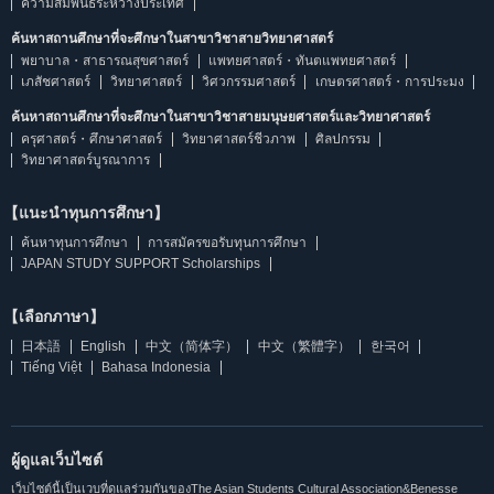
ความสัมพันธ์ระหว่างประเทศ
ค้นหาสถานศึกษาที่จะศึกษาในสาขาวิชาสายวิทยาศาสตร์
พยาบาล・สาธารณสุขศาสตร์
แพทยศาสตร์・ทันตแพทยศาสตร์
เภสัชศาสตร์
วิทยาศาสตร์
วิศวกรรมศาสตร์
เกษตรศาสตร์・การประมง
ค้นหาสถานศึกษาที่จะศึกษาในสาขาวิชาสายมนุษยศาสตร์และวิทยาศาสตร์
ครุศาสตร์・ศึกษาศาสตร์
วิทยาศาสตร์ชีวภาพ
ศิลปกรรม
วิทยาศาสตร์บูรณาการ
【แนะนำทุนการศึกษา】
ค้นหาทุนการศึกษา
การสมัครขอรับทุนการศึกษา
JAPAN STUDY SUPPORT Scholarships
【เลือกภาษา】
日本語
English
中文（简体字）
中文（繁體字）
한국어
Tiếng Việt
Bahasa Indonesia
ผู้ดูแลเว็บไซต์
เว็บไซต์นี้เป็นเวบที่ดูแลร่วมกันของThe Asian Students Cultural Association&Benesse