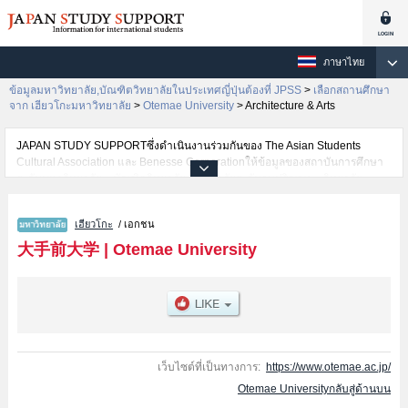
ภาษาไทย
ข้อมูลมหาวิทยาลัย,บัณฑิตวิทยาลัยในประเทศญี่ปุ่นต้องที่ JPSS
>
เลือกสถานศึกษา
จาก เฮียวโกะมหาวิทยาลัย
>
Otemae University
>
Architecture & Arts
JAPAN STUDY SUPPORTซึ่งดำเนินงานร่วมกันของ The Asian Students
Cultural Association และ Benesse Corporationให้ข้อมูลของสถาบันการศึกษา
ระดับมหาวิทยาลัย・บัณฑิตวิทยาลัย・วิทยาลัยระดับอนุปริญญา・วิทยาลัย
อาชีวศึกษากว่า1,300 แห่งที่กำลังเปิดรับสมัครนักศึกษาต่างชาติอยู่ ที่นี่จะให้
ข้อมูลรายละเอียดเกี่ยวกับOtemae University,ข้อมูลจำเป็นสำหรับนักศึกษาต่าง
เฮียวโกะ
/ เอกชน
ชาติเช่นข้อมูลของแต่ละคณะ,ข้อมูลการสอบคัดเลือกเข้าศึกษาเช่นจำนวนคนที่รับ
สมัครหรือจำนวนคนที่ผ่านการสอบคัดเลือกเป็นต้น,แนะนำสถานที่,การเดินทาง
大手前大学
|
Otemae University
เป็นต้นไว้ด้วยดังนั้นขอเชิญใช้บริการค้นหาข้อมูลตามอัธยาศัย
เว็บไซต์ที่เป็นทางการ:
https://www.otemae.ac.jp/
Otemae Universityกลับสู่ด้านบน