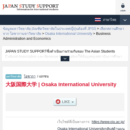
ภาษาไทย
ข้อมูลมหาวิทยาลัย,บัณฑิตวิทยาลัยในประเทศญี่ปุ่นต้องที่ JPSS
>
เลือกสถานศึกษา
จาก โอซากามหาวิทยาลัย
>
Osaka International University
>
Business
Administration and Economics
JAPAN STUDY SUPPORTซึ่งดำเนินงานร่วมกันของ The Asian Students
Cultural Association และ Benesse Corporationให้ข้อมูลของสถาบันการศึกษา
ระดับมหาวิทยาลัย・บัณฑิตวิทยาลัย・วิทยาลัยระดับอนุปริญญา・วิทยาลัย
อาชีวศึกษากว่า1,300 แห่งที่กำลังเปิดรับสมัครนักศึกษาต่างชาติอยู่ ที่นี่จะให้
ข้อมูลรายละเอียดเกี่ยวกับOsaka International University,ข้อมูลจำเป็นสำหรับ
โอซากา
/ เอกชน
นักศึกษาต่างชาติเช่นข้อมูลของแต่ละคณะ,ข้อมูลการสอบคัดเลือกเข้าศึกษาเช่น
จำนวนคนที่รับสมัครหรือจำนวนคนที่ผ่านการสอบคัดเลือกเป็นต้น,แนะนำสถาน
大阪国際大学
|
Osaka International University
ที่,การเดินทางเป็นต้นไว้ด้วยดังนั้นขอเชิญใช้บริการค้นหาข้อมูลตามอัธยาศัย
เว็บไซต์ที่เป็นทางการ:
https://www.oiu.ac.jp/
Osaka International Universityกลับสู่ด้านบน