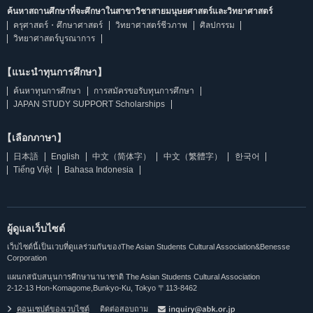
ค้นหาสถานศึกษาที่จะศึกษาในสาขาวิชาสายมนุษยศาสตร์และวิทยาศาสตร์
ครุศาสตร์・ศึกษาศาสตร์
วิทยาศาสตร์ชีวภาพ
ศิลปกรรม
วิทยาศาสตร์บูรณาการ
【แนะนำทุนการศึกษา】
ค้นหาทุนการศึกษา
การสมัครขอรับทุนการศึกษา
JAPAN STUDY SUPPORT Scholarships
【เลือกภาษา】
日本語
English
中文（简体字）
中文（繁體字）
한국어
Tiếng Việt
Bahasa Indonesia
ผู้ดูแลเว็บไซต์
เว็บไซต์นี้เป็นเวบที่ดูแลร่วมกันของThe Asian Students Cultural Association&Benesse
Corporation
แผนกสนับสนุนการศึกษานานาชาติ The Asian Students Cultural Association
2-12-13 Hon-Komagome,Bunkyo-Ku, Tokyo 〒113-8462
คอนเซปต์ของเวบไซต์
ติดต่อสอบถาม