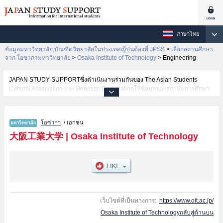
ภาษาไทย
ข้อมูลมหาวิทยาลัย,บัณฑิตวิทยาลัยในประเทศญี่ปุ่นต้องที่ JPSS
>
เลือกสถานศึกษา
จาก โอซากามหาวิทยาลัย
>
Osaka Institute of Technology
>
Engineering
JAPAN STUDY SUPPORTซึ่งดำเนินงานร่วมกันของ The Asian Students
Cultural Association และ Benesse Corporationให้ข้อมูลของสถาบันการศึกษา
ระดับมหาวิทยาลัย・บัณฑิตวิทยาลัย・วิทยาลัยระดับอนุปริญญา・วิทยาลัย
อาชีวศึกษากว่า1,300 แห่งที่กำลังเปิดรับสมัครนักศึกษาต่างชาติอยู่ ที่นี่จะให้
ข้อมูลรายละเอียดเกี่ยวกับOsaka Institute of Technology,ข้อมูลจำเป็นสำหรับ
โอซากา
/ เอกชน
นักศึกษาต่างชาติเช่นข้อมูลของแต่ละคณะ,ข้อมูลการสอบคัดเลือกเข้าศึกษาเช่น
จำนวนคนที่รับสมัครหรือจำนวนคนที่ผ่านการสอบคัดเลือกเป็นต้น,แนะนำสถาน
大阪工業大学
|
Osaka Institute of Technology
ที่,การเดินทางเป็นต้นไว้ด้วยดังนั้นขอเชิญใช้บริการค้นหาข้อมูลตามอัธยาศัย
เว็บไซต์ที่เป็นทางการ:
https://www.oit.ac.jp/
Osaka Institute of Technologyกลับสู่ด้านบน