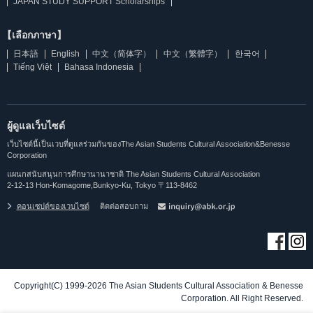
JAPAN STUDY SUPPORT Scholarships
【เลือกภาษา】
日本語
English
中文（简体字）
中文（繁體字）
한국어
Tiếng Việt
Bahasa Indonesia
ผู้ดูแลเว็บไซต์
เว็บไซต์นี้เป็นเวบที่ดูแลร่วมกันของThe Asian Students Cultural Association&Benesse
Corporation
แผนกสนับสนุนการศึกษานานาชาติ The Asian Students Cultural Association
2-12-13 Hon-Komagome,Bunkyo-Ku, Tokyo 〒113-8462
คอนเซปต์ของเวบไซต์
ติดต่อสอบถาม
Copyright(C) 1999-2026 The Asian Students Cultural Association & Benesse
Corporation. All Right Reserved.