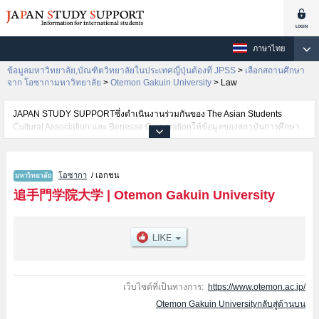
ภาษาไทย
ข้อมูลมหาวิทยาลัย,บัณฑิตวิทยาลัยในประเทศญี่ปุ่นต้องที่ JPSS
>
เลือกสถานศึกษา
จาก โอซากามหาวิทยาลัย
>
Otemon Gakuin University
>
Law
JAPAN STUDY SUPPORTซึ่งดำเนินงานร่วมกันของ The Asian Students
Cultural Association และ Benesse Corporationให้ข้อมูลของสถาบันการศึกษา
ระดับมหาวิทยาลัย・บัณฑิตวิทยาลัย・วิทยาลัยระดับอนุปริญญา・วิทยาลัย
อาชีวศึกษากว่า1,300 แห่งที่กำลังเปิดรับสมัครนักศึกษาต่างชาติอยู่ ที่นี่จะให้
ข้อมูลรายละเอียดเกี่ยวกับOtemon Gakuin University,ข้อมูลจำเป็นสำหรับ
โอซากา
/ เอกชน
นักศึกษาต่างชาติเช่นข้อมูลของแต่ละคณะ,ข้อมูลการสอบคัดเลือกเข้าศึกษาเช่น
จำนวนคนที่รับสมัครหรือจำนวนคนที่ผ่านการสอบคัดเลือกเป็นต้น,แนะนำสถาน
追手門学院大学
|
Otemon Gakuin University
ที่,การเดินทางเป็นต้นไว้ด้วยดังนั้นขอเชิญใช้บริการค้นหาข้อมูลตามอัธยาศัย
เว็บไซต์ที่เป็นทางการ:
https://www.otemon.ac.jp/
Otemon Gakuin Universityกลับสู่ด้านบน