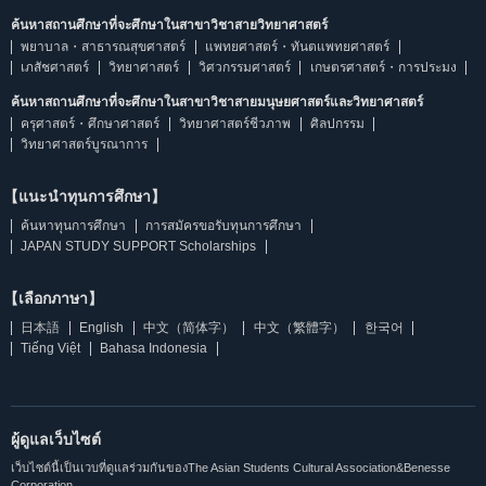
ค้นหาสถานศึกษาที่จะศึกษาในสาขาวิชาสายวิทยาศาสตร์
พยาบาล・สาธารณสุขศาสตร์
แพทยศาสตร์・ทันตแพทยศาสตร์
เภสัชศาสตร์
วิทยาศาสตร์
วิศวกรรมศาสตร์
เกษตรศาสตร์・การประมง
ค้นหาสถานศึกษาที่จะศึกษาในสาขาวิชาสายมนุษยศาสตร์และวิทยาศาสตร์
ครุศาสตร์・ศึกษาศาสตร์
วิทยาศาสตร์ชีวภาพ
ศิลปกรรม
วิทยาศาสตร์บูรณาการ
【แนะนำทุนการศึกษา】
ค้นหาทุนการศึกษา
การสมัครขอรับทุนการศึกษา
JAPAN STUDY SUPPORT Scholarships
【เลือกภาษา】
日本語
English
中文（简体字）
中文（繁體字）
한국어
Tiếng Việt
Bahasa Indonesia
ผู้ดูแลเว็บไซต์
เว็บไซต์นี้เป็นเวบที่ดูแลร่วมกันของThe Asian Students Cultural Association&Benesse
Corporation