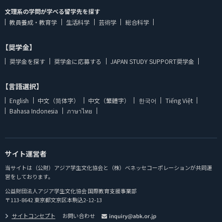
文理系の学問が学べる留学先を探す
教員養成・教育学
生活科学
芸術学
総合科学
【奨学金】
奨学金を探す
奨学金に応募する
JAPAN STUDY SUPPORT奨学金
【言語選択】
English
中文（简体字）
中文（繁體字）
한국어
Tiếng Việt
Bahasa Indonesia
ภาษาไทย
サイト運営者
当サイトは（公財）アジア学生文化協会と（株）ベネッセコーポレーションが共同運
営をしております。
公益財団法人アジア学生文化協会 国際教育支援事業部
〒113-8642 東京都文京区本駒込2-12-13
サイトコンセプト
お問い合わせ