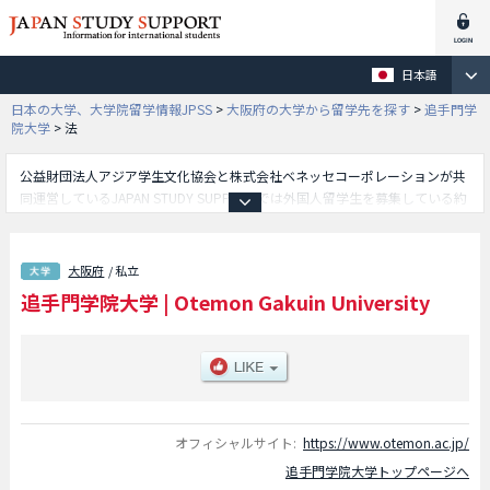
日本語
日本の大学、大学院留学情報JPSS
>
大阪府の大学から留学先を探す
>
追手門学
院大学
>
法
公益財団法人アジア学生文化協会と株式会社ベネッセコーポレーションが共
同運営しているJAPAN STUDY SUPPORTでは外国人留学生を募集している約
1,300校の大学・大学院・短大・専門学校情報を掲載しています。
こちらでは追手門学院大学に関する詳細情報を記載しており、経済学部や経
営学部や国際学部や社会学部や心理学部や地域創造学部や文学部や法学部
大阪府
/ 私立
等、学部別情報や、募集定員や合格者数など入試情報、施設案内、アクセス
追手門学院大学
|
Otemon Gakuin University
など外国人留学生に必要な情報を掲載しているので是非ご利用ください。
オフィシャルサイト:
https://www.otemon.ac.jp/
追手門学院大学トップページへ