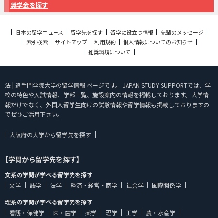
奨学金を探す
日本の留学ニュース
留学先を探す
留学に役立つ情報
先輩のメッセージ
索引検索
サイトマップ
利用規約
個人情報についてのお知らせ
推奨環境について
法 | 追手門学院大学の留学情報 ページです。 JAPAN STUDY SUPPORTでは、学
校の特色や入試情報、学部一覧、施設案内の情報を掲載しております。大学情
報だけでなく、外国人留学生向けの試験情報や留学情報も掲載しておりますの
でぜひご活用下さい。
大阪府の大学から留学先を探す
【学問から留学先を探す】
文系の学問が学べる留学先を探す
文学
語学
法学
経済・経営・商学
社会学
国際関係学
理系の学問が学べる留学先を探す
看護・保健学
医・歯学
薬学
理学
工学
農・水産学