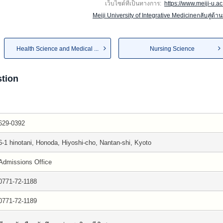
เว็บไซต์ที่เป็นทางการ:
https://www.meiji-u.ac.
Meiji University of Integrative Medicineกลับสู่ด้า
Health Science and Medical ...
Nursing Science
tion
629-0392
6-1 hinotani, Honoda, Hiyoshi-cho, Nantan-shi, Kyoto
Admissions Office
0771-72-1188
0771-72-1189