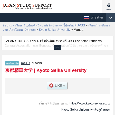
ภาษาไทย
ข้อมูลมหาวิทยาลัย,บัณฑิตวิทยาลัยในประเทศญี่ปุ่นต้องที่ JPSS
>
เลือกสถานศึกษา
จาก เกียวโตมหาวิทยาลัย
>
Kyoto Seika University
>
Manga
JAPAN STUDY SUPPORTซึ่งดำเนินงานร่วมกันของ The Asian Students
Cultural Association และ Benesse Corporationให้ข้อมูลของสถาบันการศึกษา
ระดับมหาวิทยาลัย・บัณฑิตวิทยาลัย・วิทยาลัยระดับอนุปริญญา・วิทยาลัย
อาชีวศึกษากว่า1,300 แห่งที่กำลังเปิดรับสมัครนักศึกษาต่างชาติอยู่ ที่นี่จะให้
ข้อมูลรายละเอียดเกี่ยวกับKyoto Seika University,ข้อมูลจำเป็นสำหรับนักศึกษา
เกียวโต
/ เอกชน
ต่างชาติเช่นข้อมูลของแต่ละคณะ,ข้อมูลการสอบคัดเลือกเข้าศึกษาเช่นจำนวนคน
ที่รับสมัครหรือจำนวนคนที่ผ่านการสอบคัดเลือกเป็นต้น,แนะนำสถานที่,การเดิน
京都精華大学
|
Kyoto Seika University
ทางเป็นต้นไว้ด้วยดังนั้นขอเชิญใช้บริการค้นหาข้อมูลตามอัธยาศัย
เว็บไซต์ที่เป็นทางการ:
https://www.kyoto-seika.ac.jp/
Kyoto Seika Universityกลับสู่ด้านบน