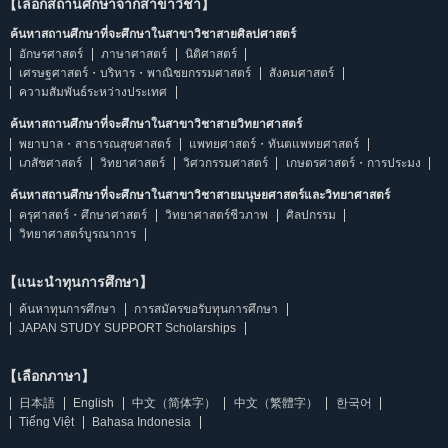
【เลือกสถานศึกษาจากสาขาวิชา】
ค้นหาสถานศึกษาที่จะศึกษาในสาขาวิชาสายศิลปศาสตร์
อักษรศาสตร์
ภาษาศาสตร์
นิติศาสตร์
เศรษฐศาสตร์・บริหาร・พาณิชยกรรมศาสตร์
สังคมศาสตร์
ความสัมพันธ์ระหว่างประเทศ
ค้นหาสถานศึกษาที่จะศึกษาในสาขาวิชาสายวิทยาศาสตร์
พยาบาล・สาธารณสุขศาสตร์
แพทยศาสตร์・ทันตแพทยศาสตร์
เภสัชศาสตร์
วิทยาศาสตร์
วิศวกรรมศาสตร์
เกษตรศาสตร์・การประมง
ค้นหาสถานศึกษาที่จะศึกษาในสาขาวิชาสายมนุษยศาสตร์และวิทยาศาสตร์
ครุศาสตร์・ศึกษาศาสตร์
วิทยาศาสตร์ชีวภาพ
ศิลปกรรม
วิทยาศาสตร์บูรณาการ
【แนะนำทุนการศึกษา】
ค้นหาทุนการศึกษา
การสมัครขอรับทุนการศึกษา
JAPAN STUDY SUPPORT Scholarships
【เลือกภาษา】
日本語
English
中文（简体字）
中文（繁體字）
한국어
Tiếng Việt
Bahasa Indonesia