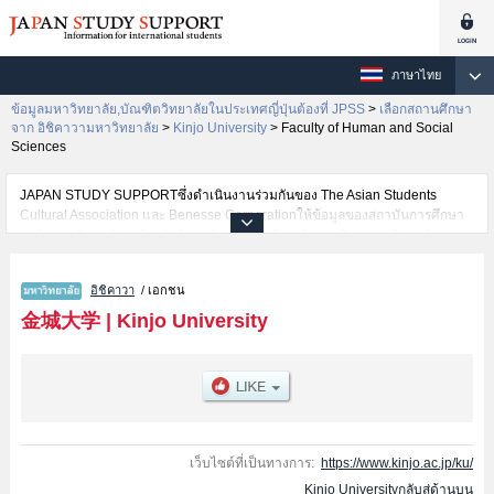
ภาษาไทย
ข้อมูลมหาวิทยาลัย,บัณฑิตวิทยาลัยในประเทศญี่ปุ่นต้องที่ JPSS
>
เลือกสถานศึกษา
จาก อิชิคาวามหาวิทยาลัย
>
Kinjo University
>
Faculty of Human and Social
Sciences
JAPAN STUDY SUPPORTซึ่งดำเนินงานร่วมกันของ The Asian Students
Cultural Association และ Benesse Corporationให้ข้อมูลของสถาบันการศึกษา
ระดับมหาวิทยาลัย・บัณฑิตวิทยาลัย・วิทยาลัยระดับอนุปริญญา・วิทยาลัย
อาชีวศึกษากว่า1,300 แห่งที่กำลังเปิดรับสมัครนักศึกษาต่างชาติอยู่ ที่นี่จะให้
ข้อมูลรายละเอียดเกี่ยวกับKinjo University,ข้อมูลจำเป็นสำหรับนักศึกษาต่างชาติ
อิชิคาวา
/ เอกชน
เช่นข้อมูลของแต่ละคณะ,ข้อมูลการสอบคัดเลือกเข้าศึกษาเช่นจำนวนคนที่รับ
สมัครหรือจำนวนคนที่ผ่านการสอบคัดเลือกเป็นต้น,แนะนำสถานที่,การเดินทาง
金城大学
|
Kinjo University
เป็นต้นไว้ด้วยดังนั้นขอเชิญใช้บริการค้นหาข้อมูลตามอัธยาศัย
เว็บไซต์ที่เป็นทางการ:
https://www.kinjo.ac.jp/ku/
Kinjo Universityกลับสู่ด้านบน