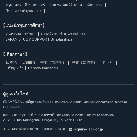
ครุศาสตร์・ศึกษาศาสตร์
วิทยาศาสตร์ชีวภาพ
ศิลปกรรม
วิทยาศาสตร์บูรณาการ
【แนะนำทุนการศึกษา】
ค้นหาทุนการศึกษา
การสมัครขอรับทุนการศึกษา
JAPAN STUDY SUPPORT Scholarships
【เลือกภาษา】
日本語
English
中文（简体字）
中文（繁體字）
한국어
Tiếng Việt
Bahasa Indonesia
ผู้ดูแลเว็บไซต์
เว็บไซต์นี้เป็นเวบที่ดูแลร่วมกันของThe Asian Students Cultural Association&Benesse
Corporation
แผนกสนับสนุนการศึกษานานาชาติ The Asian Students Cultural Association
2-12-13 Hon-Komagome,Bunkyo-Ku, Tokyo 〒113-8462
คอนเซปต์ของเวบไซต์
ติดต่อสอบถาม