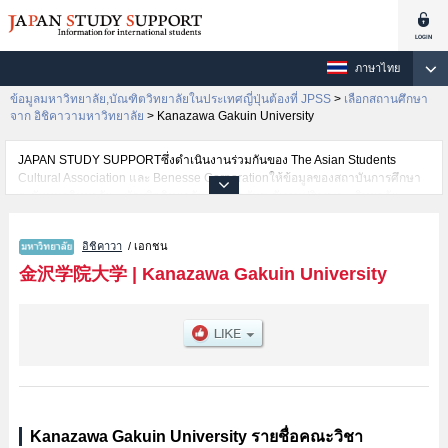
ภาษาไทย
ข้อมูลมหาวิทยาลัย,บัณฑิตวิทยาลัยในประเทศญี่ปุ่นต้องที่ JPSS
>
เลือกสถานศึกษา
จาก อิชิคาวามหาวิทยาลัย
>
Kanazawa Gakuin University
JAPAN STUDY SUPPORTซึ่งดำเนินงานร่วมกันของ The Asian Students
Cultural Association และ Benesse Corporationให้ข้อมูลของสถาบันการศึกษา
ระดับมหาวิทยาลัย・บัณฑิตวิทยาลัย・วิทยาลัยระดับอนุปริญญา・วิทยาลัย
อาชีวศึกษากว่า1,300 แห่งที่กำลังเปิดรับสมัครนักศึกษาต่างชาติอยู่ ที่นี่จะให้
ข้อมูลรายละเอียดเกี่ยวกับKanazawa Gakuin University,ข้อมูลจำเป็นสำหรับ
อิชิคาวา
/ เอกชน
นักศึกษาต่างชาติเช่นข้อมูลของแต่ละคณะ,ข้อมูลการสอบคัดเลือกเข้าศึกษาเช่น
จำนวนคนที่รับสมัครหรือจำนวนคนที่ผ่านการสอบคัดเลือกเป็นต้น,แนะนำสถาน
金沢学院大学
|
Kanazawa Gakuin University
ที่,การเดินทางเป็นต้นไว้ด้วยดังนั้นขอเชิญใช้บริการค้นหาข้อมูลตามอัธยาศัย
Kanazawa Gakuin University รายชื่อคณะวิชา