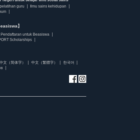
pelatihan guru
Ilmu sains kehidupan
mum
beasiswa】
Pendaftaran untuk Beasiswa
ORT Scholarships
中文（简体字）
中文（繁體字）
한국어
ทย