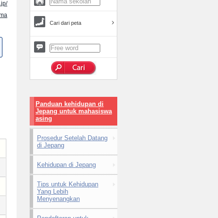
jp/
ama
Cari dari peta
Panduan kehidupan di
Jepang untuk mahasiswa
asing
Prosedur Setelah Datang
di Jepang
Kehidupan di Jepang
Tips untuk Kehidupan
Yang Lebih
Menyenangkan