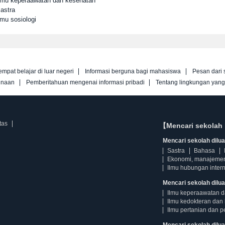
Ilmu keperaawatan dan kesehatan
astra
lmu sosiologi
empat belajar di luar negeri
Informasi berguna bagi mahasiswa
Pesan dari 
unaan
Pemberitahuan mengenai informasi pribadi
Tentang lingkungan yan
tas
【Mencari sekolah 
Mencari sekolah diluar
Sastra
Bahasa
Ekonomi, manajeme
Ilmu hubungan intern
Mencari sekolah dilua
Ilmu keperaawatan 
Ilmu kedokteran dan 
Ilmu pertanian dan p
Mencari sekolah diluar