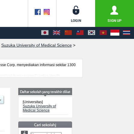
>
Suzuka University of Medical Science
>
se Corp. menyediakan informasi sekitar 1300
ceutical SciencesatauFakultas Health
egara seperti kuota untuk jumlah pendaftar dan
lainnya. Silakan memanfaatkannya.
[Universitas]
Suzuka University of
Medical Science