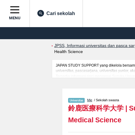
Cari sekolah
MENU
JPSS, Informasi universitas dan pasca sa
Health Science
JAPAN STUDY SUPPORT yang dikelola bersama o
universitas, pascasarjana, universitas yunior,
Tersedia informasi rinci mengenai Suzuka Univer
ScienceatauFakultas Medical EngineeringatauFa
jumlah kelulusan ujian masuk mahasiswa(i) man
Mie
/ Sekolah swasta
鈴鹿医療科学大学
|
S
Medical Science