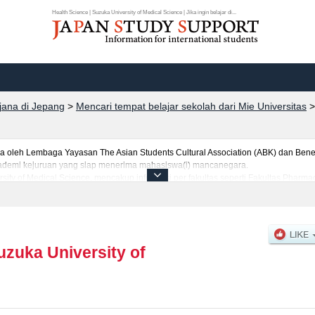
Health Science | Suzuka University of Medical Science | Jika ingin belajar di...
rjana di Jepang
>
Mencari tempat belajar sekolah dari Mie Universitas
leh Lembaga Yayasan The Asian Students Cultural Association (ABK) dan Benes
 akademi kejuruan yang siap menerima mahasiswa(i) mancanegara.
sity of Medical Science, mencakup informasi per fakultas seperti Fakultas Pharma
kultas Nursing, serta berbagai informasi yang berguna bagi mahasiswa(i) mancan
canegara, informasi mengenai ujian masuk, prasarana kampus, akses jalan, dan 
uzuka University of