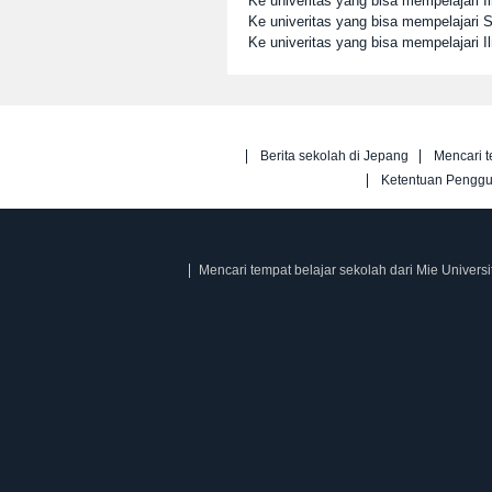
Ke univeritas yang bisa mempelajari 
Ke univeritas yang bisa mempelajari S
Ke univeritas yang bisa mempelajari I
Berita sekolah di Jepang
Mencari t
Ketentuan Pengg
Mencari tempat belajar sekolah dari Mie Universi