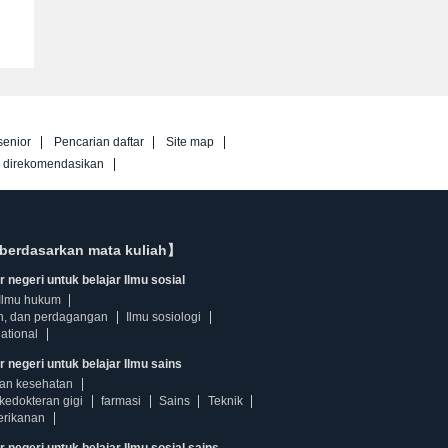
senior
Pencarian daftar
Site map
g direkomendasikan
berdasarkan mata kuliah】
 negeri untuk belajar Ilmu sosial
Ilmu hukum
n, dan perdagangan
Ilmu sosiologi
ational
r negeri untuk belajar Ilmu sains
dan kesehatan
kedokteran gigi
farmasi
Sains
Teknik
erikanan
 negeri untuk belajar Ilmu sosial sains