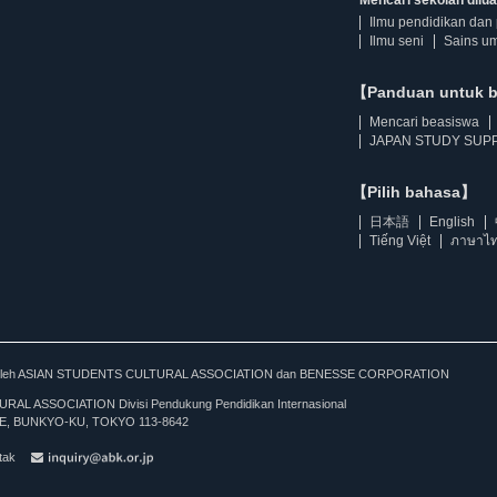
Ilmu pendidikan dan 
Ilmu seni
Sains u
【Panduan untuk 
Mencari beasiswa
JAPAN STUDY SUPP
【Pilih bahasa】
日本語
English
Tiếng Việt
ภาษาไ
kan oleh ASIAN STUDENTS CULTURAL ASSOCIATION dan BENESSE CORPORATION
L ASSOCIATION Divisi Pendukung Pendidikan Internasional
, BUNKYO-KU, TOKYO 113-8642
tak