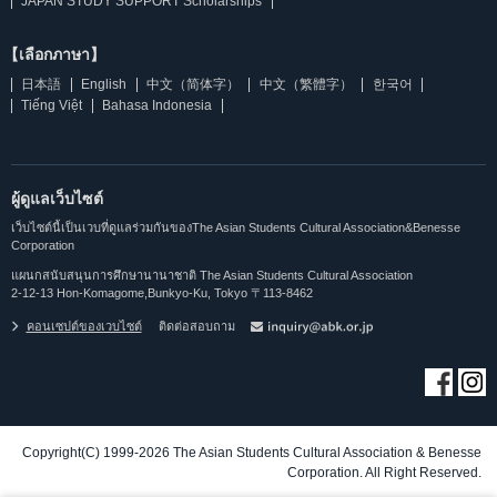
JAPAN STUDY SUPPORT Scholarships
【เลือกภาษา】
日本語
English
中文（简体字）
中文（繁體字）
한국어
Tiếng Việt
Bahasa Indonesia
ผู้ดูแลเว็บไซต์
เว็บไซต์นี้เป็นเวบที่ดูแลร่วมกันของThe Asian Students Cultural Association&Benesse
Corporation
แผนกสนับสนุนการศึกษานานาชาติ The Asian Students Cultural Association
2-12-13 Hon-Komagome,Bunkyo-Ku, Tokyo 〒113-8462
คอนเซปต์ของเวบไซต์
ติดต่อสอบถาม
Copyright(C) 1999-2026 The Asian Students Cultural Association & Benesse
Corporation. All Right Reserved.