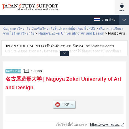
ภาษาไทย
ข้อมูลมหาวิทยาลัย,บัณฑิตวิทยาลัยในประเทศญี่ปุ่นต้องที่ JPSS
>
เลือกสถานศึกษา
จาก ไอจิมหาวิทยาลัย
>
Nagoya Zokei University of Art and Design
>
Plastic Arts
JAPAN STUDY SUPPORTซึ่งดำเนินงานร่วมกันของ The Asian Students
Cultural Association และ Benesse Corporationให้ข้อมูลของสถาบันการศึกษา
ระดับมหาวิทยาลัย・บัณฑิตวิทยาลัย・วิทยาลัยระดับอนุปริญญา・วิทยาลัย
อาชีวศึกษากว่า1,300 แห่งที่กำลังเปิดรับสมัครนักศึกษาต่างชาติอยู่ ที่นี่จะให้
ข้อมูลรายละเอียดเกี่ยวกับNagoya Zokei University of Art and Design,ข้อมูล
ไอจิ
/ เอกชน
จำเป็นสำหรับนักศึกษาต่างชาติเช่นข้อมูลของแต่ละคณะ,ข้อมูลการสอบคัดเลือก
เข้าศึกษาเช่นจำนวนคนที่รับสมัครหรือจำนวนคนที่ผ่านการสอบคัดเลือก
名古屋造形大学
|
Nagoya Zokei University of Art
เป็นต้น,แนะนำสถานที่,การเดินทางเป็นต้นไว้ด้วยดังนั้นขอเชิญใช้บริการค้นหา
and Design
ข้อมูลตามอัธยาศัย
เว็บไซต์ที่เป็นทางการ:
https://www.nzu.ac.jp/